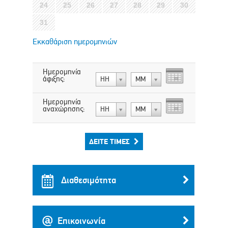
24
25
26
27
28
29
30
31
Εκκαθάριση ημερομηνιών
Ημερομηνία
άφιξης:
ΗΗ
ΜΜ
Ημερομηνία
αναχώρησης:
ΗΗ
ΜΜ
ΔΕΊΤΕ ΤΙΜΈΣ
Διαθεσιμότητα
Επικοινωνία