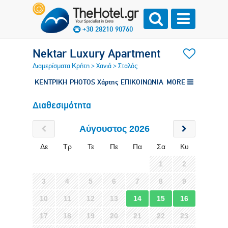
+30 28210 90760
Nektar Luxury Apartment
Διαμερίσματα Κρήτη
>
Χανιά
>
Σταλός
ΚΕΝΤΡΙΚΗ
PHOTOS
Χάρτης
ΕΠΙΚΟΙΝΩΝΙΑ
MORE
Διαθεσιμότητα
Αύγουστος 2026
Δε
Τρ
Τε
Πε
Πα
Σα
Κυ
1
2
3
4
5
6
7
8
9
10
11
12
13
14
15
16
17
18
19
20
21
22
23