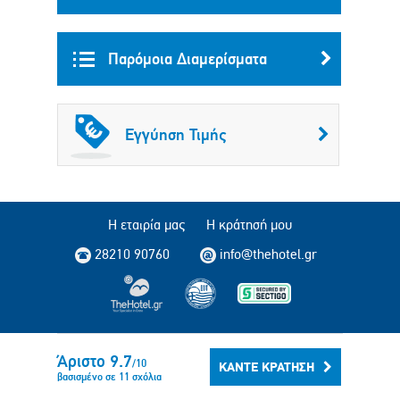
Παρόμοια Διαμερίσματα
Εγγύηση Τιμής
Η εταιρία μας
Η κράτησή μου
28210 90760
info@thehotel.gr
Copyright © 2004 - 2014 TheHotel.gr All rights reserved.
Άριστο
9.7
/
10
ΚΆΝΤΕ ΚΡΆΤΗΣΗ
βασισμένο σε
11
σχόλια