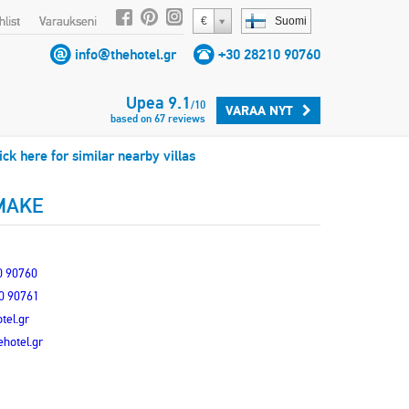
list
Varaukseni
€
Suomi
info@thehotel.gr
+30 28210 90760
Upea
9.1
/
10
VARAA NYT
based on
67
reviews
ick here for similar nearby villas
MAKE
0 90760
0 90761
tel.gr
hotel.gr