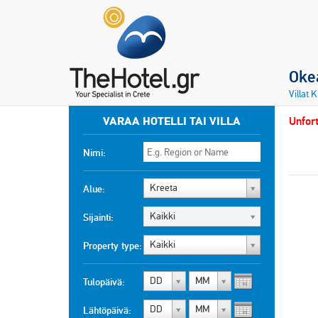
Okea
Villat 
VARAA HOTELLI TAI VILLA
Unfort
Nimi:
Kreeta
Alue:
Kaikki
Sijainti:
Kaikki
Property type:
DD
MM
Tulopäivä:
DD
MM
Lähtöpäivä: