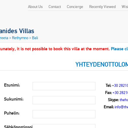
About Us
Contact
Concierge
Recently Viewed
Wish
nides Villas
Kreeta
>
Rethymno
>
Bali
unately, it is not possible to book this villa at the moment.
Please cl
YHTEYDENOTTOLO
Etunimi:
Tel:
+30 2821
Fax:
+30 2821
Sukunimi:
Skype:
theho
Email:
info@the
Puhelin:
Sähköpostiosoite: