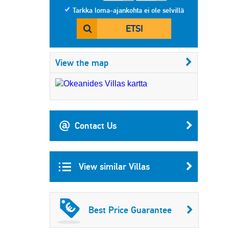
Tarkka loma-ajankohta ei ole selvillä
ETSI
View the map
Contact Us
View similar Villas
Best Price Guarantee