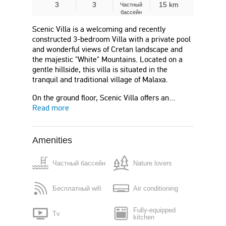
3
3
15 km
Частный
бассейн
Scenic Villa is a welcoming and recently
constructed 3-bedroom Villa with a private pool
and wonderful views of Cretan landscape and
the majestic "White" Mountains. Located on a
gentle hillside, this villa is situated in the
tranquil and traditional village of Malaxa.
On the ground floor, Scenic Villa offers an…
Read more
Amenities
Частный бассейн
Nature lovers
Бесплатный wifi
Air conditioning
Fully-equipped
Tv
kitchen