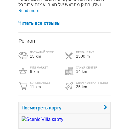
ושלו, רחוק מהרעש של העיר. אמנם עבור כל…
Read more
Читать все отзывы
Регион
ПЕСЧАНЫЙ ПЛЯЖ
RESTAURANT
15 km
1300 m
MINI MARKET
ХАНЬЯ CENTER
8 km
14 km
SUPERMARKET
CHANIA AIRPORT (CHQ)
11 km
25 km
Посмотреть карту