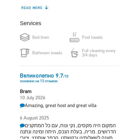
READ MORE
Refrigerator
Dishwasher
Services
Coffee maker
Boiler
Bed linen
Pool towels
Microwave
Washing machine
Full cleaning every
Bathroom towels
Iron
Hair-dryer
3/4 days
Central heating
Free parking in plot
Великолепно
9.7
/
10
основано на
13
отзывах
Garden
Sun terrace
Bram
10 July 2026
Barbecue
Amazing, great host and great villa
6 August 2025
המקום היה מקסים, נקי ונוח, עם כל המתקנים
הדרושים. מריה, בעלת הנכס, היתה זמינה ונתנה
מענה לשאלותינו ובקשתנו. הכפר אותנטי, ציורי