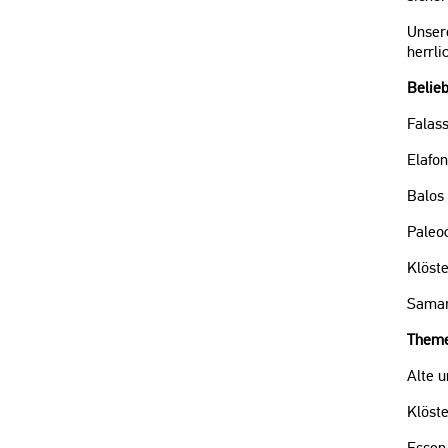
Unser
herrli
Belie
Falas
Elafon
Balos
Paleo
Klöst
Samar
Theme
Alte 
Klöste
Essen