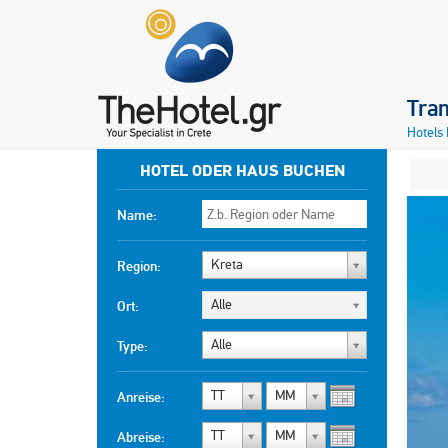
Tran
Hotels
HOTEL ODER HAUS BUCHEN
Name:
Kreta
Region:
Alle
Ort:
Alle
Type:
TT
MM
Anreise:
TT
MM
Abreise: