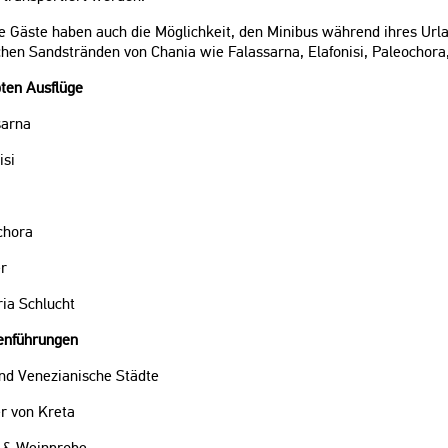
e Gäste haben auch die Möglichkeit, den Minibus während ihres Urla
chen Sandstränden von Chania wie Falassarna, Elafonisi, Paleochora
bten Ausflüge
sarna
isi
chora
er
ia Schlucht
nführungen
und Venezianische Städte
r von Kreta
 & Weinprobe