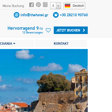
Meine Buchung
€
Deutsch
info@thehotel.gr
+30 28210 90760
Hervorragend
9
/
10
JETZT BUCHEN
12
Bewertungen
CHANIA
KONTAKT