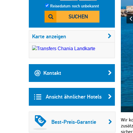
Reisedatum noch unbekannt
SUCHEN
Karte anzeigen
Kontakt
Ansicht ähnlicher Hotels
Wir ko
Best-Preis-Garantie
zusät
sicher