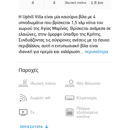
4
4
1.8 km
Ιδιωτική πισίνα
H Uphill Villa είναι μία καιούρια βίλα με 4
υπνοδωμάτια που βρίσκεται 1,5 χλμ νότια του
χωριού της Αγίας Μαρίνας. Βρίσκεται ανάμεσα σε
ελαιώνες, στην όμορφη ύπαιθρο της Κρήτης.
Συνδυάζοντας τις σύγχρονες ανέσεις με το ήσυχο
περιβάλλον, αυτή η εντυπωσιακή βίλα είναι
ιδανική για ηρεμία και χαλάρωση…
περισσότερα
Παροχές
Ιδιωτική πισίνα
Θέα θάλασσα
Δωρεάν wifi
Κλιματισμός
Πλήρως
Tv
εξοπλισμένη
κουζίνα
ΠΕΡΙΣΣΌΤΕΡΑ
Ψυγείο
Πλυντήριο πιάτων