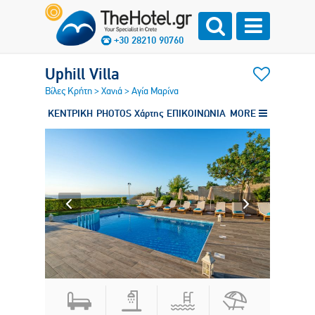
+30 28210 90760
Uphill Villa
Βίλες Κρήτη
>
Χανιά
>
Αγία Μαρίνα
ΚΕΝΤΡΙΚΗ
PHOTOS
Χάρτης
ΕΠΙΚΟΙΝΩΝΙΑ
MORE