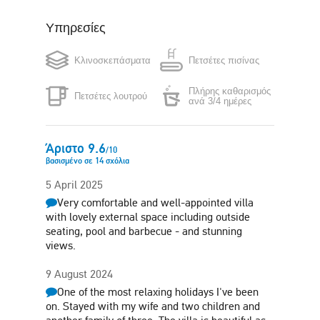
Υπηρεσίες
Καφετιέρα
Βραστήρας
Φούρνος
Κλινοσκεπάσματα
Πετσέτες πισίνας
Πλυντήριο ρούχων
μικροκυμάτων
Πλήρης καθαρισμός
Πετσέτες λουτρού
Σίδερο
Σεσουάρ μαλλιών
ανά 3/4 ημέρες
Δωρεάν στάθμευση
Κήπος
στο κατάλυμμα
Άριστο
9.6
/
10
βασισμένο σε
14
σχόλια
Sun terrace
Barbecue
5 April 2025
Very comfortable and well-appointed villa
with lovely external space including outside
seating, pool and barbecue - and stunning
views.
9 August 2024
One of the most relaxing holidays I've been
on. Stayed with my wife and two children and