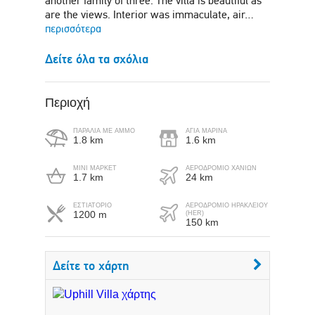
another family of three. The villa is beautiful as
are the views. Interior was immaculate, air…
περισσότερα
Δείτε όλα τα σχόλια
Περιοχή
ΠΑΡΑΛΊΑ ΜΕ ΆΜΜΟ
ΑΓΊΑ ΜΑΡΊΝΑ
1.8 km
1.6 km
ΜΙΝΙ ΜΑΡΚΕΤ
ΑΕΡΟΔΡΟΜΙΟ ΧΑΝΙΩΝ
1.7 km
24 km
ΕΣΤΙΑΤΟΡΙΟ
ΑΕΡΟΔΡΌΜΙΟ ΗΡΑΚΛΕΊΟΥ
1200 m
(HER)
150 km
Δείτε το χάρτη