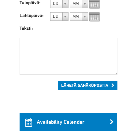
Tulopäivä:
DD
MM
Lähtöpäivä:
DD
MM
Teksti:
LÄHETÄ SÄHÄKÖPOSTIA
Availability Calendar