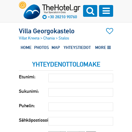
+30 28210 90760
Villa Georgokastelo
Villat Kreeta
>
Chania
>
Stalos
HOME
PHOTOS
MAP
YHTEYSTIEDOT
MORE
YHTEYDENOTTOLOMAKE
Etunimi:
Sukunimi:
Puhelin:
Sähköpostiosoite: