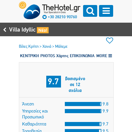
+30 28210 90760
Villa Idyllic
Νέο!
Βίλες Κρήτη
>
Χανιά
>
Μάλεμε
ΚΕΝΤΡΙΚΗ
PHOTOS
Χάρτης
ΕΠΙΚΟΙΝΩΝΙΑ
MORE
βασισμένο
9.7
σε 12
σχόλια
Άνεση
9.8
Υπηρεσίες και
9.9
Προσωπικό
Καθαριότητα
9.7
Τοποθεσία
9.5