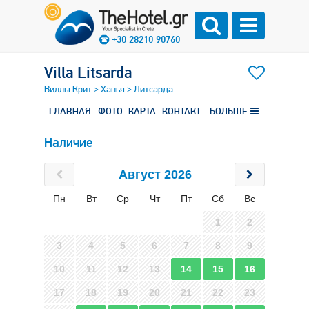
+30 28210 90760
Villa Litsarda
Виллы Крит
>
Ханья
>
Литсарда
ГЛАВНАЯ
ФОТО
КАРТА
КОНТАКТ
БОЛЬШЕ
Наличие
Август 2026
Пн
Вт
Ср
Чт
Пт
Сб
Вс
1
2
3
4
5
6
7
8
9
10
11
12
13
14
15
16
17
18
19
20
21
22
23