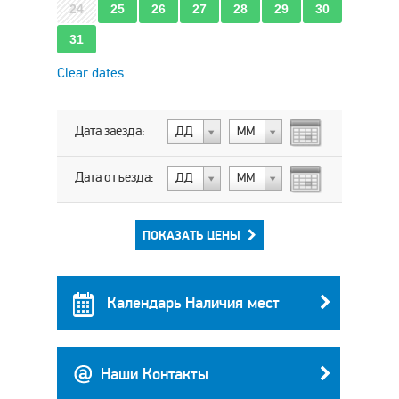
24
25
26
27
28
29
30
31
Clear dates
Дата заезда:
ДД
МM
Дата отъезда:
ДД
МM
ПОКАЗАТЬ ЦЕНЫ
Календарь Наличия мест
Наши Контакты