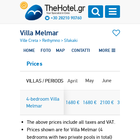
+30 28210 90760
Villa Melmar
Ville Creta
>
Rethymno
>
Sfakaki
HOME
FOTO
MAP
CONTATTI
MORE
Prices
May
June
July
Au
VILLAS / PERIODS
April
4-bedroom Villa
1680
€
1680
€
2100
€
3360
€
35
Melmar
The above prices include all taxes and VAT.
Prices shown are for Villa Melmar (4
bedrooms with two private pools in total)