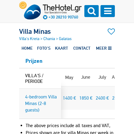
+30 28210 90760
Villa Minas
Villa's Kreta
>
Chania
>
Galatas
HOME
FOTO'S
KAART
CONTACT
MEER
Prijzen
VILLA'S /
June
July
August
Se
May
PERIODE
4-bedroom Villa
1400
€
1850
€
2400
€
2400
€
1
Minas (2-8
guests)
The above prices include all taxes and VAT,
Prices shown are for villa Minas per week in