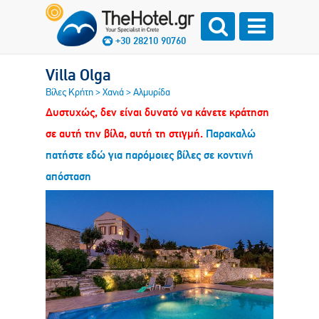
+30 28210 90760
Villa Olga
Βίλες Κρήτη
>
Χανιά
>
Αλμυρίδα
Δυστυχώς, δεν είναι δυνατό να κάνετε κράτηση
σε αυτή την βίλα, αυτή τη στιγμή.
Παρακαλώ
πατήστε εδώ για παρόμοιες βίλες σε κοντινή
απόσταση