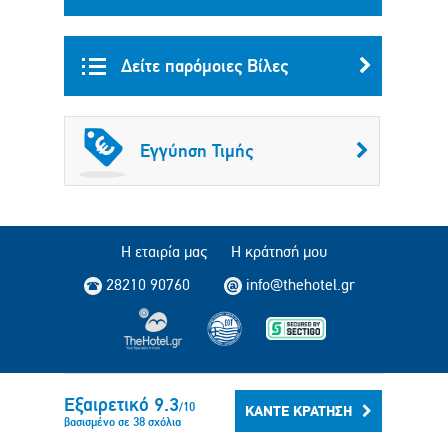
Δείτε παρόμοιες Βίλες
Εγγύηση Τιμής
Η εταιρία μας
Η κράτησή μου
28210 90760
info@thehotel.gr
Copyright © 2004 - 2014 TheHotel.gr All rights reserved.
Εξαιρετικό
9.3
/
10
ΚΆΝΤΕ ΚΡΆΤΗΣΗ
βασισμένο σε
38
σχόλια