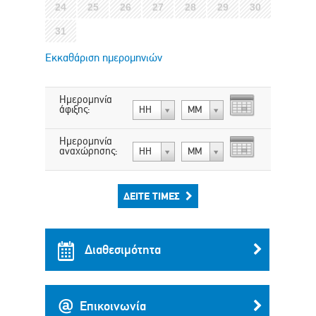
24
25
26
27
28
29
30
31
Εκκαθάριση ημερομηνιών
Ημερομηνία
άφιξης:
ΗΗ
ΜΜ
Ημερομηνία
αναχώρησης:
ΗΗ
ΜΜ
ΔΕΊΤΕ ΤΙΜΈΣ
Διαθεσιμότητα
Επικοινωνία