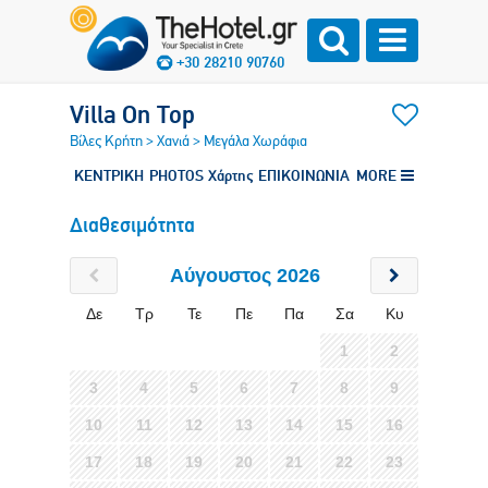
+30 28210 90760
Villa On Top
Βίλες Κρήτη
>
Χανιά
>
Μεγάλα Χωράφια
ΚΕΝΤΡΙΚΗ
PHOTOS
Χάρτης
ΕΠΙΚΟΙΝΩΝΙΑ
MORE
Διαθεσιμότητα
Αύγουστος 2026
Δε
Τρ
Τε
Πε
Πα
Σα
Κυ
1
2
3
4
5
6
7
8
9
10
11
12
13
14
15
16
17
18
19
20
21
22
23