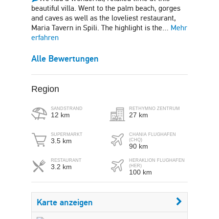
beautiful villa. Went to the palm beach, gorges
and caves as well as the loveliest restaurant,
Maria Tavern in Spili. The highlight is the…
Mehr
erfahren
Alle Bewertungen
Region
SANDSTRAND
RETHYMNO ZENTRUM
12 km
27 km
SUPERMARKT
CHANIA FLUGHAFEN
3.5 km
(CHQ)
90 km
RESTAURANT
HERAKLION FLUGHAFEN
3.2 km
(HER)
100 km
Karte anzeigen