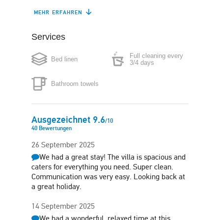
MEHR ERFAHREN
Refrigerator
Dishwasher
Services
Coffee maker
Microwave
Full cleaning every
Bed linen
Washing machine
Iron
3/4 days
Bathroom towels
Hair-dryer
Free parking in plot
Garten
Sun terrace
Ausgezeichnet
9.6
/
10
40
Bewertungen
Barbecue
26 September 2025
We had a great stay! The villa is spacious and
caters for everything you need. Super clean.
Communication was very easy. Looking back at
a great holiday.
14 September 2025
We had a wonderful, relaxed time at this