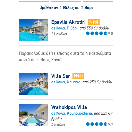
βρέθηκαν 1 Βίλες σε Πιθάρι
Epavlis Akrotiri
Νέο!
σε Χανιά, Πιθάρι,
από
550
€
/ βράδυ
9.8
21 σχόλια
Παρακαλούμε δείτε επίσης αυτά τα 4 καταλύματα
κοντά σε Πιθάρι, Χανιά
Villa Sar
Νέο!
σε Χανιά, Καμπάνι,
από
250
€
/ βράδυ
Vrahokipos Villa
σε Χανιά, Kounoupidiana,
από
225
€
/
βράδυ
9.7
4 σχόλια