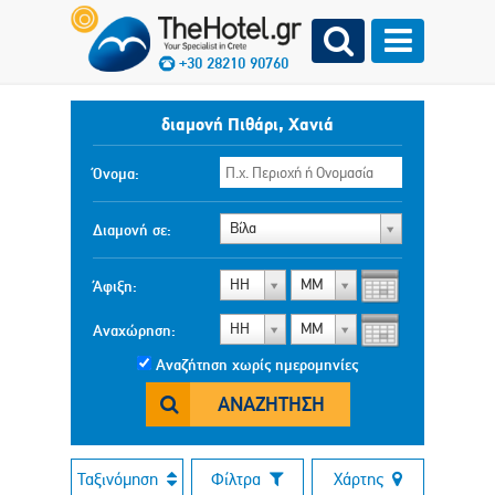
+30 28210 90760
διαμονή Πιθάρι, Χανιά
Όνομα:
Βίλα
Διαμονή σε:
ΗΗ
ΜΜ
Άφιξη:
ΗΗ
ΜΜ
Αναχώρηση:
Αναζήτηση χωρίς ημερομηνίες
ΑΝΑΖΉΤΗΣΗ
Ταξινόμηση
Φίλτρα
Χάρτης