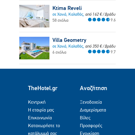
Ktima Reveli
σε Χανιά, Καλαθάς,
από
162
€
/ βράδυ
9.6
58 σχόλια
Villa Geometry
σε Χανιά, Καλαθάς,
από
350
€
/ βράδυ
9.7
6 σχόλια
TheHotel.gr
Αναζήτηση
Κεντρική
Ξενοδοχεία
Η εταιρία μας
Διαμερίσματα
Επικοινωνία
Βίλες
Καταχωρήστε το
Προσφορές
κατάλυμμά σας
Ενοικίαση