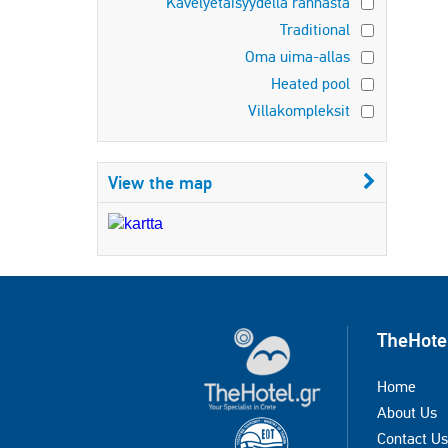
Kävelyetäisyydellä rannasta
Traditional
Oma uima-allas
Heated pool
Villakompleksit
View the map
TheHote
Home
About Us
Contact Us