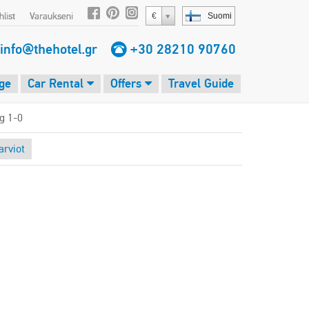
list
Varaukseni
€
Suomi
info@thehotel.gr
+30 28210 90760
ge
Car Rental
Offers
Travel Guide
g 1-0
rviot