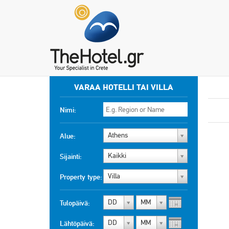
VARAA HOTELLI TAI VILLA
Nimi:
Athens
Alue:
Kaikki
Sijainti:
Villa
Property type:
DD
MM
Tulopäivä:
DD
MM
Lähtöpäivä: