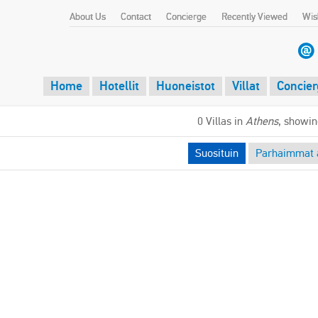
About Us
Contact
Concierge
Recently Viewed
Wish
Home
Hotellit
Huoneistot
Villat
Concier
0 Villas in
Athens
, showin
Suosituin
Parhaimmat a