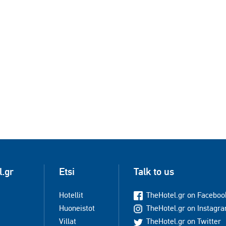
l.gr
Etsi
Talk to us
Hotellit
TheHotel.gr on Faceboo
Huoneistot
TheHotel.gr on Instagr
Villat
TheHotel.gr on Twitter