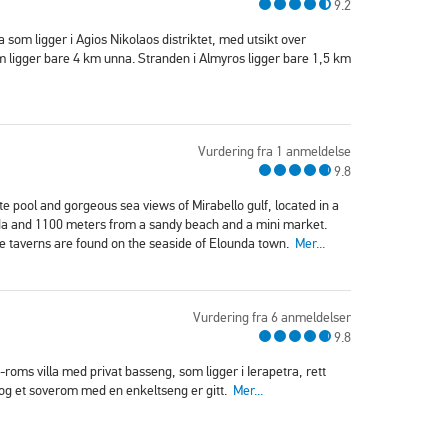
9.2
la som ligger i Agios Nikolaos distriktet, med utsikt over
 ligger bare 4 km unna. Stranden i Almyros ligger bare 1,5 km
Vurdering fra 1 anmeldelse
9.8
ate pool and gorgeous sea views of Mirabello gulf, located in a
unda and 1100 meters from a sandy beach and a mini market.
e taverns are found on the seaside of Elounda town.
Mer...
Vurdering fra 6 anmeldelser
9.8
oms villa med privat basseng, som ligger i Ierapetra, rett
og et soverom med en enkeltseng er gitt.
Mer...