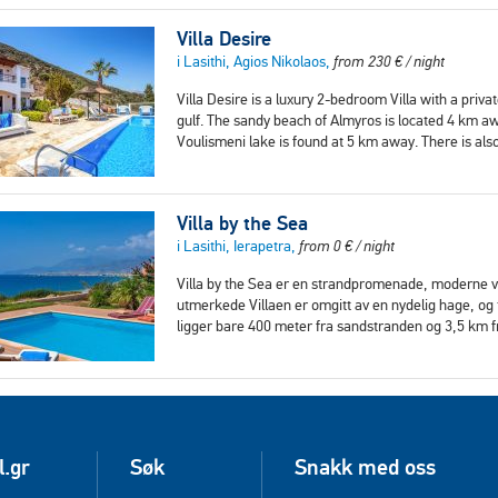
Villa Desire
i Lasithi, Agios Nikolaos,
from
230
€
/ night
Villa Desire is a luxury 2-bedroom Villa with a priv
gulf. The sandy beach of Almyros is located 4 km a
Voulismeni lake is found at 5 km away. There is al
Villa by the Sea
i Lasithi, Ierapetra,
from
0
€
/ night
Villa by the Sea er en strandpromenade, moderne vi
utmerkede Villaen er omgitt av en nydelig hage, og 
ligger bare 400 meter fra sandstranden og 3,5 km 
l.gr
Søk
Snakk med oss