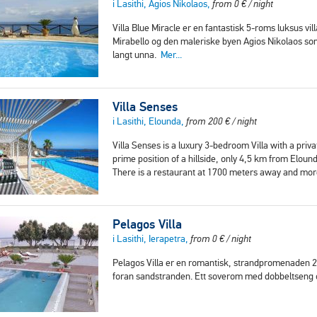
i Lasithi, Agios Nikolaos,
from
0
€
/ night
Villa Blue Miracle er en fantastisk 5-roms luksus vil
Mirabello og den maleriske byen Agios Nikolaos som
langt unna.
Mer...
Villa Senses
i Lasithi, Elounda,
from
200
€
/ night
Villa Senses is a luxury 3-bedroom Villa with a priv
prime position of a hillside, only 4,5 km from Elo
There is a restaurant at 1700 meters away and mor
Pelagos Villa
i Lasithi, Ierapetra,
from
0
€
/ night
Pelagos Villa er en romantisk, strandpromenaden 2-r
foran sandstranden. Ett soverom med dobbeltseng 