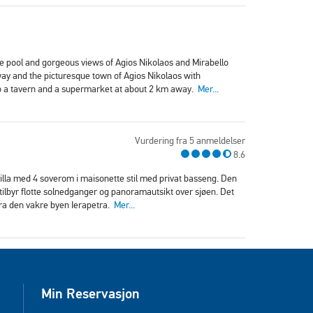
ate pool and gorgeous views of Agios Nikolaos and Mirabello
way and the picturesque town of Agios Nikolaos with
so a tavern and a supermarket at about 2 km away.
Mer...
Vurdering fra 5 anmeldelser
8.6
lla med 4 soverom i maisonette stil med privat basseng. Den
tilbyr flotte solnedganger og panoramautsikt over sjøen. Det
fra den vakre byen Ierapetra.
Mer...
Min Reservasjon