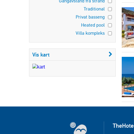
Gangavstand fra strand
Traditional
Privat basseng
Heated pool
Villa kompleks
Vis kart
TheHote