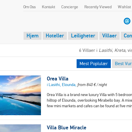
Om Oss
Kontakt
Concierge
Recently Viewed
Wishlist
Hjem
Hoteller
Leiligheter
Villaer
Con
6 Villaer i
Lasithi, Kreta
, v
Mest Poplulær
Best Vur
Orea Villa
i Lasithi, Elounda,
from
840
€
/ night
Orea Villa is a brand new luxury Villa with 5 bedroom
hilltop of Elounda, overlooking Mirabello bay. A m
few mini markets and cafes can be found at five min
Villa Blue Miracle