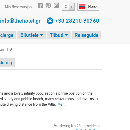
Min Reservasjon
€
Norsk
info@thehotel.gr
+30 28210 90760
cierge
Bilutleie
Tilbud
Reiseguide
iser 1-6
dering
s and a lovely infinity pool, set on a prime position on the
ixed sandy and pebble beach, many restaurants and taverns, a
ute driving distance from the Villa.
Mer...
Vurdering fra 25 anmeldelser