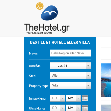
BESTILL ET HOTELL ELLER VILLA
Navn:
Lasithi
Område:
Alle
Sted:
Villa
Property type:
DD
MM
Innsjekking:
DD
MM
Utsjekking: