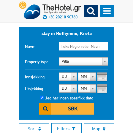
+30 28210 90760
stay in Rethymno, Kreta
Navn:
Villa
Property type:
DD
MM
Innsjekking:
DD
MM
Utsjekking:
Jeg har ingen spesifikk dato
SØK
Sort
Filters
Map