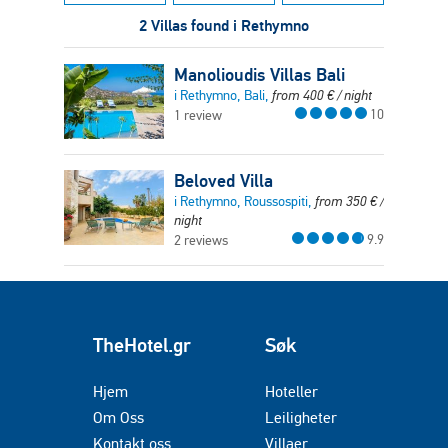
2 Villas found i Rethymno
Manolioudis Villas Bali
i Rethymno, Bali,
from
400
€
/ night
10
1 review
Beloved Villa
i Rethymno, Roussospiti,
from
350
€
/
night
9.9
2 reviews
TheHotel.gr
Søk
Hjem
Hoteller
Om Oss
Leiligheter
Kontakt oss
Villaer