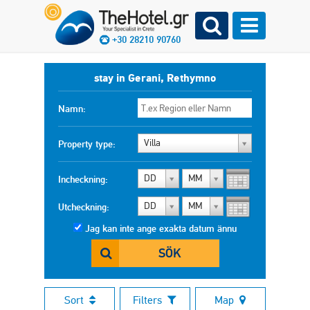
+30 28210 90760
stay in Gerani, Rethymno
Namn:
Villa
Property type:
DD
MM
Incheckning:
DD
MM
Utcheckning:
Jag kan inte ange exakta datum ännu
SÖK
Sort
Filters
Map