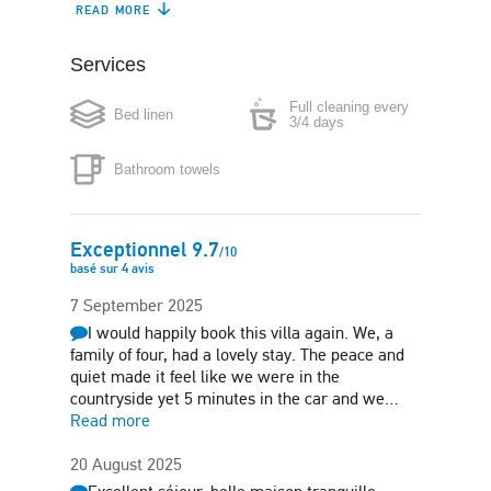
READ MORE
Dishwasher
Coffee maker
Services
Boiler
Microwave
Full cleaning every
Bed linen
Washing machine
Iron
3/4 days
Bathroom towels
Hair-dryer
Air conditioning
Children pool
Jardin
Exceptionnel
9.7
/
10
basé sur
4
avis
Sun terrace
Barbecue
7 September 2025
I would happily book this villa again. We, a
family of four, had a lovely stay. The peace and
quiet made it feel like we were in the
countryside yet 5 minutes in the car and we…
Read more
20 August 2025