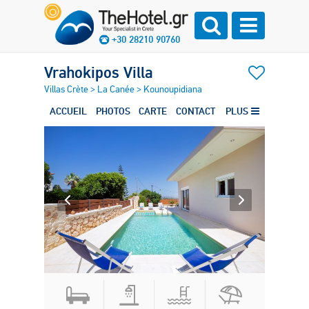
+30 28210 90760
Vrahokipos Villa
Villas Crète
>
La Canée
>
Kounoupidiana
ACCUEIL
PHOTOS
CARTE
CONTACT
PLUS