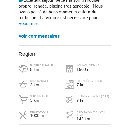
Excellent séjour, belle maison tranquille,
propre, rangée, piscine très agréable ! Nous
avons passé de bons moments autour du
barbecue ! La voiture est nécessaire pour…
Read more
Voir commentaires
Région
PLAGE DE SABLE
KOUNOUPIDIANA
5 km
1500 m
MINI MARKET
LA CANÉE CENTER
2 km
7 km
SUPERMARKET
CHANIA AIRPORT (CHQ)
3 km
7 km
RESTAURANT
HERAKLION AIRPORT
1000 m
(HER)
142 km