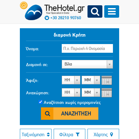
+30 28210 90760
διαμονή Κρήτη
Όνομα:
Βίλα
Διαμονή σε:
ΗΗ
ΜΜ
Άφιξη:
ΗΗ
ΜΜ
Αναχώρηση:
Αναζήτηση χωρίς ημερομηνίες
ΑΝΑΖΉΤΗΣΗ
Ταξινόμηση
Φίλτρα
Χάρτης