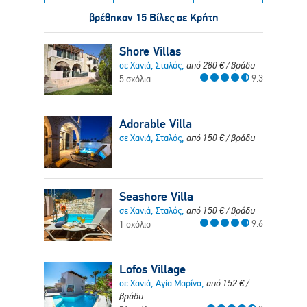
βρέθηκαν 15 Βίλες σε Κρήτη
Shore Villas
σε Χανιά, Σταλός,
από
280
€
/ βράδυ
9.3
5 σχόλια
Adorable Villa
σε Χανιά, Σταλός,
από
150
€
/ βράδυ
Seashore Villa
σε Χανιά, Σταλός,
από
150
€
/ βράδυ
9.6
1 σχόλιο
Lofos Village
σε Χανιά, Αγία Μαρίνα,
από
152
€
/
βράδυ