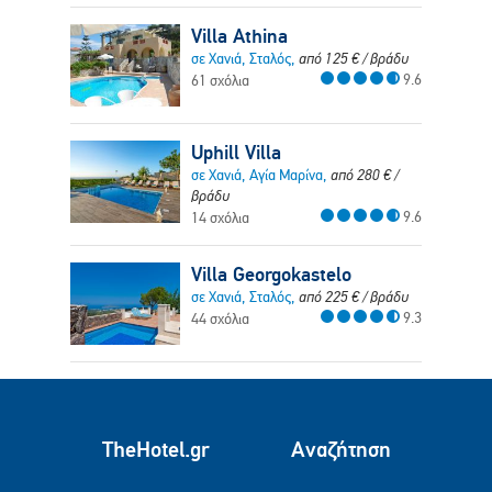
Villa Athina
σε Χανιά, Σταλός,
από
125
€
/ βράδυ
9.6
61 σχόλια
Uphill Villa
σε Χανιά, Αγία Μαρίνα,
από
280
€
/
βράδυ
9.6
14 σχόλια
Villa Georgokastelo
σε Χανιά, Σταλός,
από
225
€
/ βράδυ
9.3
44 σχόλια
TheHotel.gr
Αναζήτηση