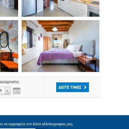
location to access Platanias very
Erin
easily but still enjoy the peace and
United States of Americ
quiet of the countryside. Our host was
lovely and we were so grateful for the
lovely feta pie and salad that was
made for us on our arrival."
Teresa
United Kingdom
ναχώρησης:
ΔΕΊΤΕ ΤΙΜΈΣ
Μ
τε να εγγραφείτε στη λίστα αλληλογραφίας μας;