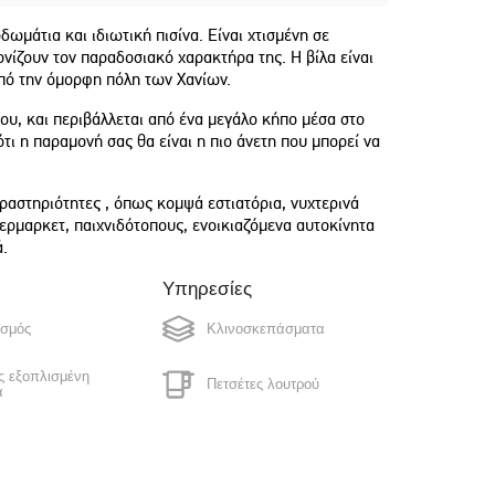
δωμάτια και ιδιωτική πισίνα. Είναι χτισμένη σε
νίζουν τον παραδοσιακό χαρακτήρα της. Η βίλα είναι
από την όμορφη πόλη των Χανίων.
ιου, και περιβάλλεται από ένα μεγάλο κήπο μέσα στο
τι η παραμονή σας θα είναι η πιο άνετη που μπορεί να
δραστηριότητες , όπως κομψά εστιατόρια, νυχτερινά
ερμαρκετ, παιχνιδότοπους, ενοικιαζόμενα αυτοκίνητα
ά.
Υπηρεσίες
ισμός
Κλινοσκεπάσματα
"We only wish we could have stayed
"We had a very nice staying. 
longer. Highly recommend to anyone
location and the house were j
 εξοπλισμένη
looking for a relaxing and memorable
great for us."
Πετσέτες λουτρού
α
getaway!"
Laura
Sunny
έρα
Πετσέτες πισίνας
Romania
United Kingdom
Πλήρης καθαρισμός ανά
ριο ρούχων