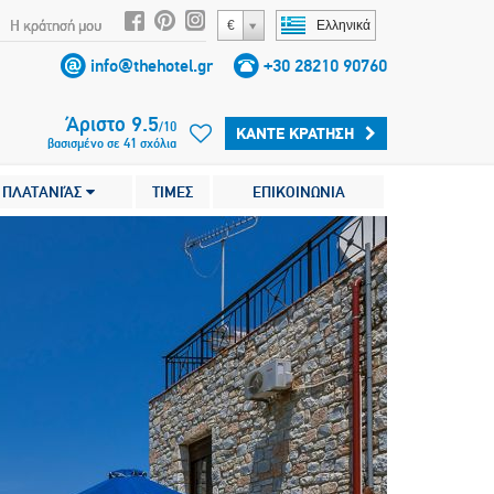
Η κράτησή μου
€
Ελληνικά
info@thehotel.gr
+30 28210 90760
Άριστο
9.5
/
10
ΚΆΝΤΕ ΚΡΆΤΗΣΗ
βασισμένο σε
41
σχόλια
ΠΛΑΤΑΝΙΆΣ
ΤΙΜΕΣ
ΕΠΙΚΟΙΝΩΝΙΑ