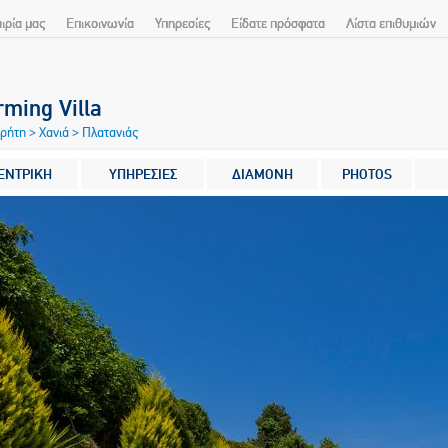
αιρία μας
Επικοινωνία
Υπηρεσίες
Είδατε πρόσφατα
Λίστα επιθυμιών
ming Villa
Κρήτη
>
Χανιά
>
Πλατανιάς
ΕΝΤΡΙΚΗ
ΥΠΗΡΕΣΙΕΣ
ΔΙΑΜΟΝΗ
PHOTOS