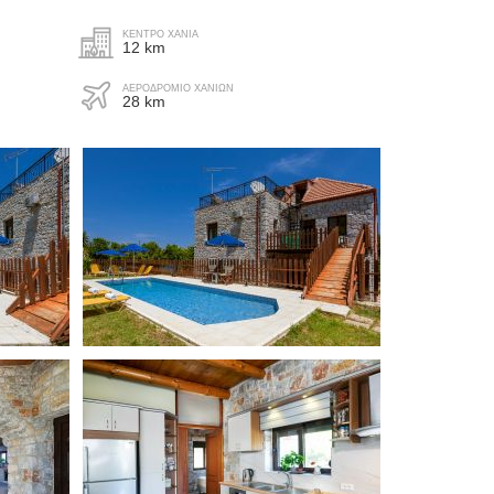
3/4 ημέρες
"Brilliant hosts, always respo
ΚΈΝΤΡΟ ΧΑΝΙΆ
12 km
"This place was amazing! Super
and had great suggestions of
rrace
clean, lots of space, bedrooms were
do. Villa was great for a larg
ΑΕΡΟΔΡΟΜΙΟ ΧΑΝΙΩΝ
huge, many different outdoor seating
with lots of different spaces to
28 km
areas, and a great pool. Each
out. Surrounding area was lo
bedroom has its own bathroom with
quiet, short drive from the m
shower (handheld - European style).
town/beaches."
We were greeted by the sweetest
Rowan
lady who had made us a treat, which
United Kingdom
was much needed after a long
journey."
Matt
"The Villa was beautiful and a
Canada
pictured. It was spacious and 
very quiet area. We enjoyed t
and all the amenities. Plenty
"The house was great and worked
to gather as a family but also
very well for all 9 of us. The gardens
enjoy time by yourself. The s
are lovely and there a many different
work is amazing. I would high
places to sit in the shade. It's a great
recommend the villa!"