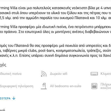
ming Villa είναι μια πολυτελούς κατασκευής νεόκτιστη βίλα με 4 υπνο
σιακό στυλ όπου υπερέχουν τα υλικά του ξύλου και της πέτρας που το
2,5 χλμ. από την αμμώδη παραλία του οικισμού Πλατανιά και 10 χλμ. 
ming Villa προσφέρει μία ιδιωτική πισίνα, ένα πετρόχτιστο μπάρμπεκ
ο πράσινο. Στο εσωτερικό όλες οι μοντέρνες ανέσεις διαβεβαιώνουν ό
σμός του Πλατανιά θα σας προσφέρει μιά ποικιλία από υπηρεσίες και 
, ταβέρνες μικρά clubs, pool-bars, κοσμηματοπωλεία, τράπεζες, σούπ
χανές κ.λ.π. Επίσης υπάρχει συχνή δημόσια συγκοινωνία προς τα Χανι
χές
Ιδιωτική πισίνα
Δωρεάν wifi
Κλιματ
is located close (but not
"Le plus beau Airbnb que nous avons
to town and has great
eu l'occasion de louer ! Hôtes
Πλήρως
ke the pool, yard and
chaleureux et très disponibles. Une
Δορυφορική τηλεόραση
All bedrooms en-suite
κουζίν
maison de rêve ! Je le recommande
grandement."
ΣΌΤΕΡΑ
Ψυγείο
Πλυντήριο πιάτων
Καφετι
Mélanie
 States of America
Canada
οχή
Βραστήρας
Φούρνος μικροκυμάτων
Πλυντή