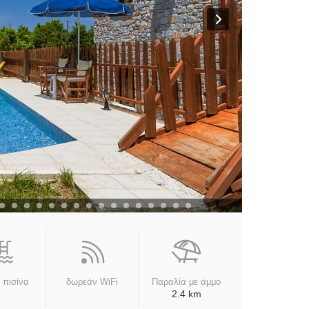
ή πισίνα
δωρεάν WiFi
Παραλία με άμμο
2.4 km