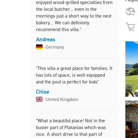
enjoyed wood-grilled specialties from
the local butcher... even in the
"This hous
mornings just a short way to the next
stay with f
bakery... We can definitely
modern. Th
recommend this villa."
Merrin
Andreas
Austra
Germany
"Excellent l
"This villa a great place for families. It
facilities, 
has lots of space, is well equipped
Superb."
and the pool is perfect for kids"
Jonathan
Chloe
Malta
United Kingdom
"What a beautiful place! Not in the
busier part of Platanias which was
nice. A short drive to that part of