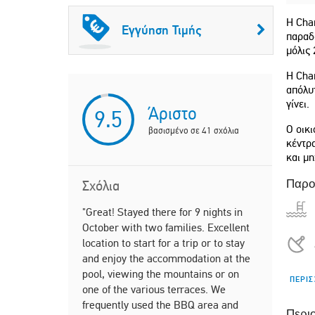
Η Char
Εγγύηση Τιμής
παραδο
μόλις 
Η Char
απόλυτ
γίνει.
Άριστο
9.5
Ο οικι
βασισμένο σε
41
σχόλια
κέντρα
και μη
Σχόλια
Παρο
"Great! Stayed there for 9 nights in
"The house 
October with two families. Excellent
too close) 
location to start for a trip or to stay
features li
and enjoy the accommodation at the
balconies."
pool, viewing the mountains or on
Steve
ΠΕΡΙΣ
one of the various terraces. We
United
frequently used the BBQ area and
Περι