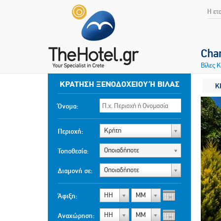
Η ετ
Char
Βίλες 
ΚΡΆΤΗΣΗ ΞΕΝΟΔΟΧΕΊΟΥ Ή ΒΊΛΑΣ
Κ
Όνομα:
Κρήτη
Περιοχή:
Οποιαδήποτε
Τοποθεσία:
Οποιαδήποτε
Διαμονή σε:
ΗΗ
ΜΜ
Άφιξη:
ΗΗ
ΜΜ
Αναχώρηση: