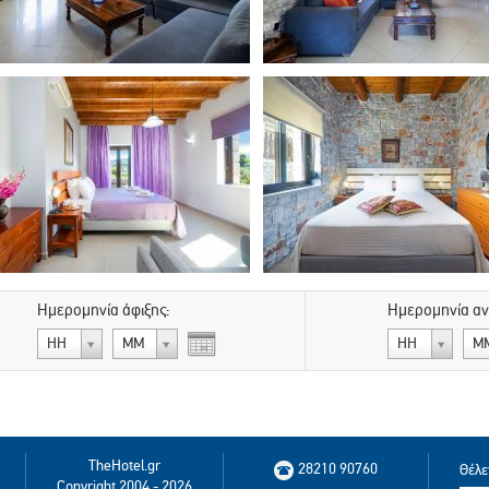
Ημερομηνία άφιξης:
Ημερομηνία α
ΗΗ
ΜΜ
ΗΗ
Μ
TheHotel.gr
28210 90760
Θέλε
Copyright 2004 - 2026