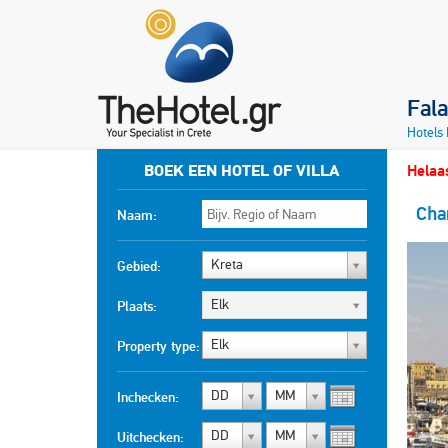
Fal
Hotels
BOEK EEN HOTEL OF VILLA
Helaas
Cha
Naam:
Kreta
Gebied:
Elk
Plaats:
Elk
Property type:
DD
MM
Inchecken:
DD
MM
Uitchecken: