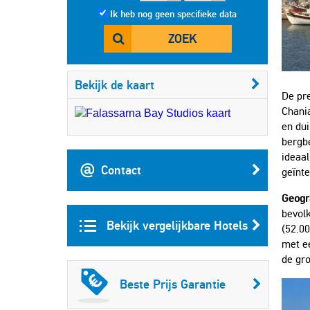
Ik heb nog geen specifieke data
ZOEK
Bekijk de kaart
De pre
Chania
en dui
bergbe
ideaa
Contact
geïnte
Geogr
bevolk
Bekijk vergelijkbare Hotels
(52.00
met ee
de gro
Beste Prijs Garantie