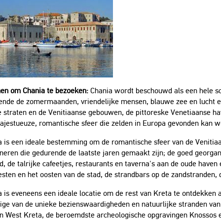
en om Chania te bezoeken:
Chania wordt beschouwd als een hele sch
ende de zomermaanden, vriendelijke mensen, blauwe zee en lucht 
 straten en de Venitiaanse gebouwen, de pittoreske Venetiaanse ha
ajestueuze, romantische sfeer die zelden in Europa gevonden kan w
 is een ideale bestemming om de romantische sfeer van de Venitiaans
neren die gedurende de laatste jaren gemaakt zijn; de goed georga
d, de talrijke cafeetjes, restaurants en taverna's aan de oude haven
sten en het oosten van de stad, de strandbars op de zandstranden, 
 is eveneens een ideale locatie om de rest van Kreta te ontdekken a
ge van de unieke bezienswaardigheden en natuurlijke stranden van 
en West Kreta, de beroemdste archeologische opgravingen Knossos e