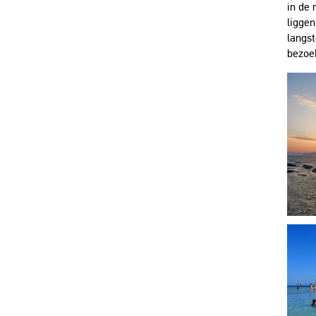
in de 
liggen
langst
bezoe