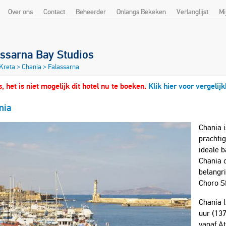
Over ons
Contact
Beheerder
Onlangs Bekeken
Verlanglijst
Mi
assarna Bay Studios
 Kreta
>
Chania
>
Falassarna
, het is niet mogelijk dit hotel nu te boeken.
Klik hier voor vergelij
nia
Chania i
prachtig
ideale b
Chania 
belangri
Choro S
Chania 
uur (137
vanaf At