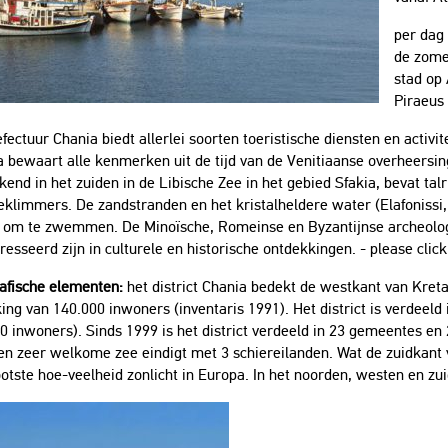
per dag
de zomer
stad op 
Piraeus
fectuur Chania biedt allerlei soorten toeristische diensten en activi
 bewaart alle kenmerken uit de tijd van de Venitiaanse overheersing
kend in het zuiden in de Libische Zee in het gebied Sfakia, bevat tal
klimmers. De zandstranden en het kristalheldere water (Elafonissi, 
l om te zwemmen. De Minoïsche, Romeinse en Byzantijnse archeolog
resseerd zijn in culturele en historische ontdekkingen. - please clic
afische elementen:
het district Chania bedekt de westkant van Kret
ing van 140.000 inwoners (inventaris 1991). Het district is verdeeld
0 inwoners). Sinds 1999 is het district verdeeld in 23 gemeentes en 2
n zeer welkome zee eindigt met 3 schiereilanden. Wat de zuidkant va
otste hoe-veelheid zonlicht in Europa. In het noorden, westen en zuid