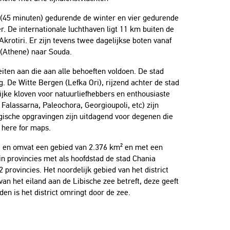
 (45 minuten) gedurende de winter en vier gedurende
. De internationale luchthaven ligt 11 km buiten de
Akrotiri. Er zijn tevens twee dagelijkse boten vanaf
 (Athene) naar Souda.
teiten aan die aan alle behoeften voldoen. De stad
. De Witte Bergen (Lefka Ori), rijzend achter de stad
rijke kloven voor natuurliefhebbers en enthousiaste
Falassarna, Paleochora, Georgioupoli, etc) zijn
ische opgravingen zijn uitdagend voor degenen die
k here for maps.
a en omvat een gebied van 2.376 km² en met een
 in provincies met als hoofdstad de stad Chania
 provincies. Het noordelijk gebied van het district
n het eiland aan de Libische zee betreft, deze geeft
en is het district omringt door de zee.