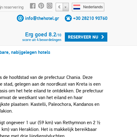
jn reservering
€
Nederlands
info@thehotel.gr
+30 28210 90760
Erg goed
8.2
/
10
RESERVEER NU
score uit
4
beoordelingen
kbare, nabijgelegen hotels
s de hoofdstad van de prefectuur Chania. Deze
e stad, gelegen aan de noordkust van Kreta is een
asis om het hele eiland te ontdekken. De prefectuur
omvat de westkant van het eiland en haar
jkste plaatsen: Kastelli, Paleochora, Kandanos en
fakion.
ligt ongeveer 1 uur (59 km) van Rethymnon en 2 ½
 km) van Heraklion. Het is makkelijk bereikbaar
hene met drie lijndienstvluchten