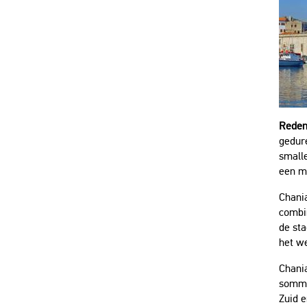
Reden
gedur
smalle
een m
Chania
combi
de sta
het we
Chania
sommi
Zuid 