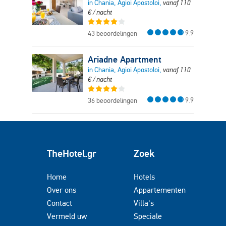
in Chania, Agioi Apostoloi,
vanaf
110
€
/ nacht
9.9
43 beoordelingen
Ariadne Apartment
in Chania, Agioi Apostoloi,
vanaf
110
€
/ nacht
9.9
36 beoordelingen
TheHotel.gr
Zoek
Home
Hotels
Over ons
Appartementen
Contact
Villa's
Vermeld uw
Speciale