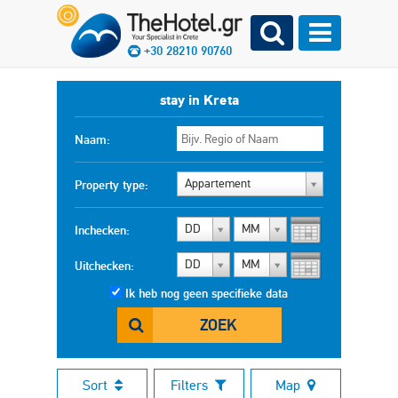
+30 28210 90760
stay in Kreta
Naam:
Appartement
Property type:
DD
MM
Inchecken:
DD
MM
Uitchecken:
Ik heb nog geen specifieke data
ZOEK
Sort
Filters
Map