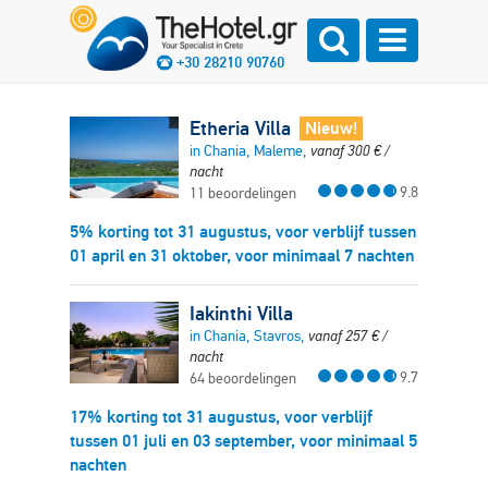
+30 28210 90760
Etheria Villa
Nieuw!
in Chania, Maleme,
vanaf
300
€
/
nacht
9.8
11 beoordelingen
5% korting tot 31 augustus, voor verblijf tussen
01 april en 31 oktober, voor minimaal 7 nachten
Iakinthi Villa
in Chania, Stavros,
vanaf
257
€
/
nacht
9.7
64 beoordelingen
17% korting tot 31 augustus, voor verblijf
tussen 01 juli en 03 september, voor minimaal 5
nachten