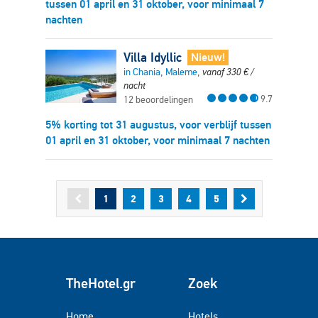
tussen 01 april en 31 oktober, voor minimaal 7
nachten
Villa Idyllic
Nieuw!
in Chania, Maleme,
vanaf
330
€
/
nacht
9.7
12 beoordelingen
5% korting tot 31 augustus, voor verblijf tussen
01 april en 31 oktober, voor minimaal 7 nachten
1
2
3
4
5
TheHotel.gr
Zoek
Home
Hotels