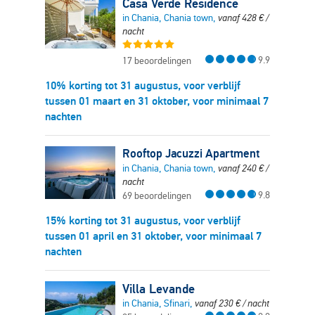
Casa Verde Residence
in Chania, Chania town,
vanaf
428
€
/
nacht
9.9
17 beoordelingen
10% korting tot 31 augustus, voor verblijf
tussen 01 maart en 31 oktober, voor minimaal 7
nachten
Rooftop Jacuzzi Apartment
in Chania, Chania town,
vanaf
240
€
/
nacht
9.8
69 beoordelingen
15% korting tot 31 augustus, voor verblijf
tussen 01 april en 31 oktober, voor minimaal 7
nachten
Villa Levande
in Chania, Sfinari,
vanaf
230
€
/ nacht