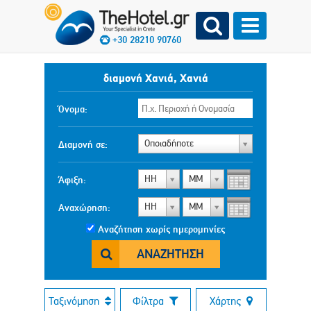
+30 28210 90760
διαμονή Χανιά, Χανιά
Όνομα:
Οποιαδήποτε
Διαμονή σε:
ΗΗ
ΜΜ
Άφιξη:
ΗΗ
ΜΜ
Αναχώρηση:
Αναζήτηση χωρίς ημερομηνίες
ΑΝΑΖΉΤΗΣΗ
Ταξινόμηση
Φίλτρα
Χάρτης