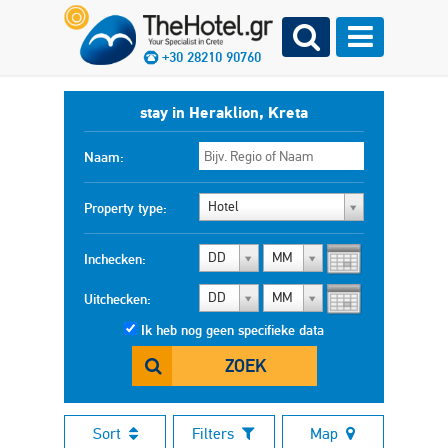
+30 28210 90760
stay in Heraklion, Kreta
Naam:
Hotel
Property type:
DD
MM
Inchecken:
DD
MM
Uitchecken:
Ik heb nog geen specifieke data
ZOEK
Sort
Filters
Map