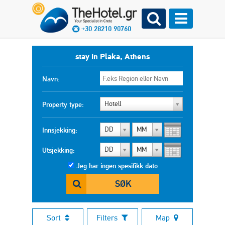
+30 28210 90760
stay in Plaka, Athens
Navn:
Hotell
Property type:
DD
MM
Innsjekking:
DD
MM
Utsjekking:
Jeg har ingen spesifikk dato
SØK
Sort
Filters
Map