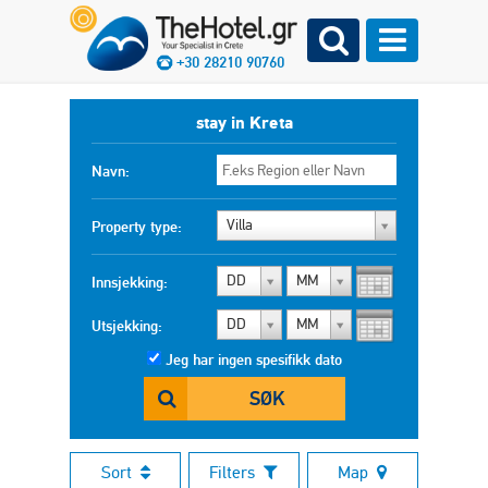
+30 28210 90760
stay in Kreta
Navn:
Villa
Property type:
DD
MM
Innsjekking:
DD
MM
Utsjekking:
Jeg har ingen spesifikk dato
SØK
Sort
Filters
Map