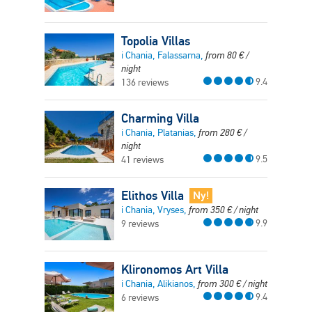
Topolia Villas
i Chania, Falassarna,
from
80
€
/
night
9.4
136 reviews
Charming Villa
i Chania, Platanias,
from
280
€
/
night
9.5
41 reviews
Elithos Villa
Ny!
i Chania, Vryses,
from
350
€
/ night
9.9
9 reviews
Klironomos Art Villa
i Chania, Alikianos,
from
300
€
/ night
9.4
6 reviews