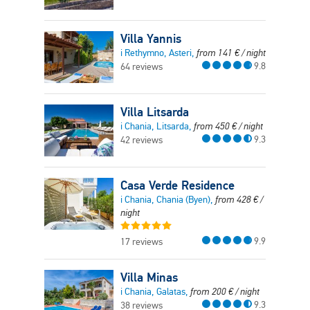
Villa Yannis
i Rethymno, Asteri,
from
141
€
/ night
9.8
64 reviews
Villa Litsarda
i Chania, Litsarda,
from
450
€
/ night
9.3
42 reviews
Casa Verde Residence
i Chania, Chania (Byen),
from
428
€
/
night
9.9
17 reviews
Villa Minas
i Chania, Galatas,
from
200
€
/ night
9.3
38 reviews