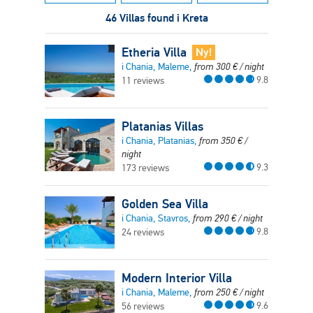
46 Villas found i Kreta
Etheria Villa
Ny!
i Chania, Maleme,
from
300
€
/ night
9.8
11 reviews
Platanias Villas
i Chania, Platanias,
from
350
€
/
night
9.3
173 reviews
Golden Sea Villa
i Chania, Stavros,
from
290
€
/ night
9.8
24 reviews
Modern Interior Villa
i Chania, Maleme,
from
250
€
/ night
9.6
56 reviews