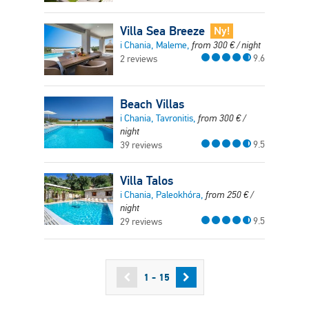
Villa Sea Breeze
Ny!
i Chania, Maleme,
from
300
€
/ night
9.6
2 reviews
Beach Villas
i Chania, Tavronitis,
from
300
€
/
night
9.5
39 reviews
Villa Talos
i Chania, Paleokhóra,
from
250
€
/
night
9.5
29 reviews
1 - 15