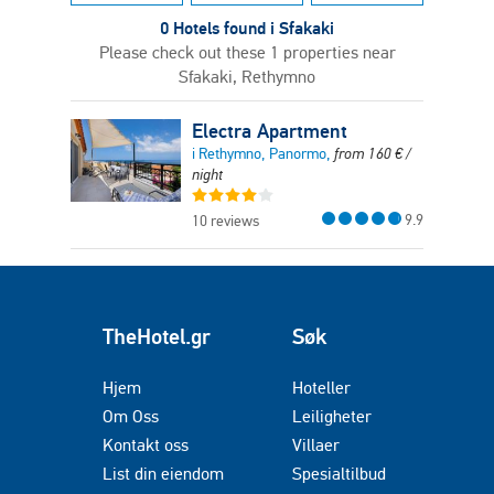
0 Hotels found i Sfakaki
Please check out these 1 properties near
Sfakaki, Rethymno
Electra Apartment
i Rethymno, Panormo,
from
160
€
/
night
9.9
10 reviews
TheHotel.gr
Søk
Hjem
Hoteller
Om Oss
Leiligheter
Kontakt oss
Villaer
List din eiendom
Spesialtilbud