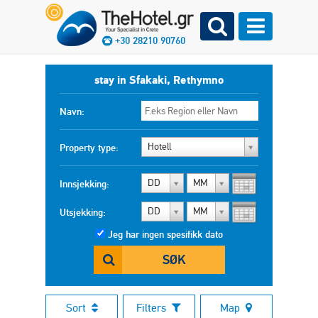
+30 28210 90760
stay in Sfakaki, Rethymno
Navn:
Hotell
Property type:
DD
MM
Innsjekking:
DD
MM
Utsjekking:
Jeg har ingen spesifikk dato
SØK
Sort
Filters
Map