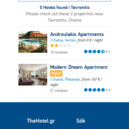
0 Hotels found i Tavronitis
Please check out these 2 properties near
Tavronitis, Chania
Androulakis Apartments
i Chania, Gerani,
from
0
€
/ night
9.1
10 reviews
Modern Dream Apartment
Nytt!
i Chania, Platanias,
from
167
€
/
night
9.9
21 reviews
TheHotel.gr
Sök