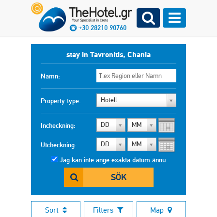
+30 28210 90760
stay in Tavronitis, Chania
Namn:
Hotell
Property type:
DD
MM
Incheckning:
DD
MM
Utcheckning:
Jag kan inte ange exakta datum ännu
SÖK
Sort
Filters
Map