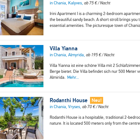
in Chania, Kalyves,
ab
75
€
/ Nacht
Irini Apartment I is a charming 2-bedroom apartment
the beautiful sandy beach. A short stroll brings you
essential amenities. The picturesque town of Chania
Villa Yianna
in Chania, Almyrida,
ab
195
€
/ Nacht
Villa Yianna ist eine schöne Villa mit 2 Schlafzim
Berge bietet. Die Villa befindet sich nur 500 Met
Almirida.
Mehr...
Rodanthi House
Neu!
in Chania, Vryses,
ab
70
€
/ Nacht
Rodanthi House is a hospitable, traditional 2-bedro
nature. It is located 500 meters only from the cent