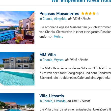
Wir empfehlen Kreta Holi
Pegasos Maisonettes
in Chania, Almyrida,
ab
160
€
/ Nacht
Die schönen Pegasos Maisonetten (2-Schlafzimmer A
von Chania. Sie wurden in einer einzigarten Positio
entfernt).
Mehr...
MM Villa
in Chania, Vryses,
ab
190
€
/ Nacht
Die MM Villa ist eine moderne Villa mit 3 Schlafzim
7 km von der Stadt Georgioupoli und dem Sandstran
Bäckerei, ein traditionelles Café und eine Apothek
Villa Litsarda
in Chania, Litsarda,
ab
450
€
/ Nacht
Die Villa Litsarda ist eine fantastische, luxuriöse V