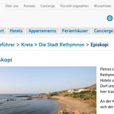
Über uns
Kontakt
Concierge
Kürzlich angesehen
Wunschliste
rt
Hotels
Appartements
Ferienhäuser
Concierge
>
>
>
eführer
Kreta
Die Stadt Rethymnon
Episkopi
skopi
Petres i
Rethymn
Hotels u
Dorf un
hier tra
An der K
sich der