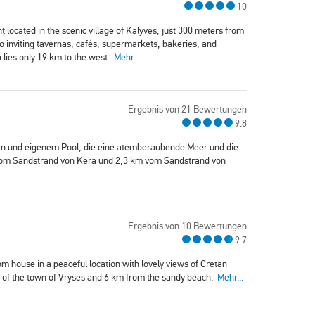
10
 located in the scenic village of Kalyves, just 300 meters from
 to inviting tavernas, cafés, supermarkets, bakeries, and
 lies only 19 km to the west.
Mehr...
Ergebnis von 21 Bewertungen
9.8
mern und eigenem Pool, die eine atemberaubende Meer und die
er vom Sandstrand von Kera und 2,3 km vom Sandstrand von
Ergebnis von 10 Bewertungen
9.7
om house in a peaceful location with lovely views of Cretan
re of the town of Vryses and 6 km from the sandy beach.
Mehr...