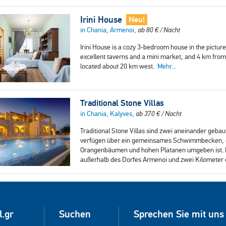
Irini House
Neu!
in Chania, Armenoi,
ab
80
€
/ Nacht
Irini House is a cozy 3-bedroom house in the pictur
excellent taverns and a mini market, and 4 km from 
located about 20 km west.
Mehr...
Traditional Stone Villas
in Chania, Kalyves,
ab
370
€
/ Nacht
Traditional Stone Villas sind zwei aneinander gebaut
verfügen über ein gemeinsames Schwimmbecken, 
Orangenbäumen und hohen Platanen umgeben ist. Die
außerhalb des Dorfes Armenoi und zwei Kilometer 
l.gr
Suchen
Sprechen Sie mit uns