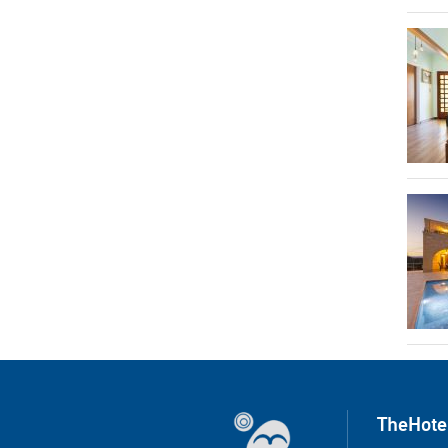
TheHote