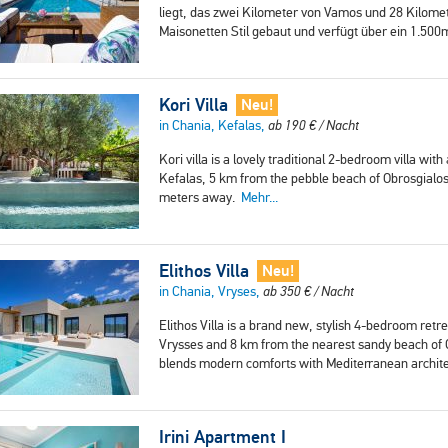
liegt, das zwei Kilometer von Vamos und 28 Kilomete
Maisonetten Stil gebaut und verfügt über ein 1.50
Kori Villa
Neu!
in Chania, Kefalas,
ab
190
€
/ Nacht
Kori villa is a lovely traditional 2-bedroom villa with
Kefalas, 5 km from the pebble beach of Obrosgialos
meters away.
Mehr...
Elithos Villa
Neu!
in Chania, Vryses,
ab
350
€
/ Nacht
Elithos Villa is a brand new, stylish 4-bedroom ret
Vrysses and 8 km from the nearest sandy beach of Geo
blends modern comforts with Mediterranean archit
Irini Apartment I