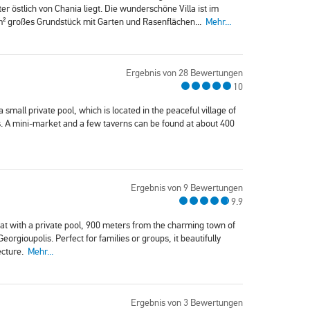
r östlich von Chania liegt. Die wunderschöne Villa ist im
0m² großes Grundstück mit Garten und Rasenflächen...
Mehr...
Ergebnis von 28 Bewertungen
10
 a small private pool, which is located in the peaceful village of
. A mini-market and a few taverns can be found at about 400
Ergebnis von 9 Bewertungen
9.9
reat with a private pool, 900 meters from the charming town of
rgioupolis. Perfect for families or groups, it beautifully
ecture.
Mehr...
Ergebnis von 3 Bewertungen