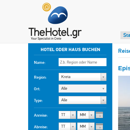
Sta
HOTEL ODER HAUS BUCHEN
Reis
Name:
Epi
Kreta
Region:
Alle
Ort:
Alle
Type:
TT
MM
Anreise:
TT
MM
Abreise: