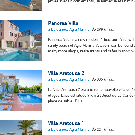
privée avec un coin enfants, un barbecue et un mini
Panorea Villa
à La Canée, Agia Marina,
de
290
€
/ nuit
Panorea Villa is a new modern 4-bedroom Villa with
sandy beach of Agia Marina. A tavern can be found
many more shops, restaurants and cafes in short w
Villa Aretousa 2
à La Canée, Agia Marina,
de
335
€
/ nuit
La Villa Aretousa 2 est une toute nouvelle villa de 
étages. Elles est située 9 km à l Ouest de La Canée
plage de sable.
Plus...
Villa Aretousa 1
à La Canée, Agia Marina,
de
221
€
/ nuit