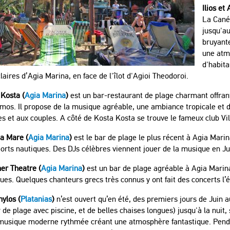
Ilios et
La Canée
jusqu'a
bruyante
une atmo
d'habita
laires d’Agia Marina, en face de l'îlot d'Agioi Theodoroi.
 Kosta (
Agia Marina
)
est un bar-restaurant de plage charmant offrant
os. Il propose de la musique agréable, une ambiance tropicale et des
es et aux couples. A côté de Kosta Kosta se trouve le fameux club Vi
a Mare (
Agia Marina
)
est le bar de plage le plus récent à Agia Marin
orts nautiques. Des DJs célèbres viennent jouer de la musique en Jui
r Theatre (
Agia Marina
)
est un bar de plage agréable à Agia Marin
ues. Quelques chanteurs grecs très connus y ont fait des concerts l’é
ylos (
Platanias
)
n’est ouvert qu’en été, des premiers jours de Juin
 de plage avec piscine, et de belles chaises longues) jusqu'à la nuit
musique moderne rythmée créant une atmosphère fantastique. Pendant