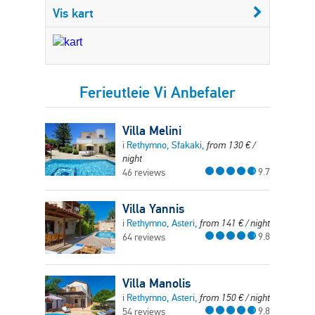
Vis kart
Ferieutleie Vi Anbefaler
Villa Melini
i Rethymno, Sfakaki,
from
130
€
/
night
9.7
46 reviews
Villa Yannis
i Rethymno, Asteri,
from
141
€
/ night
9.8
64 reviews
Villa Manolis
i Rethymno, Asteri,
from
150
€
/ night
9.8
54 reviews