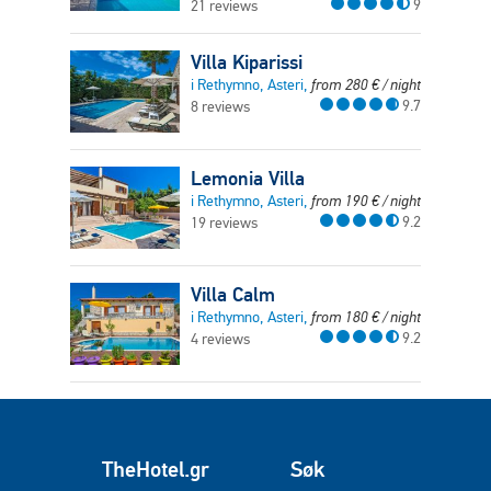
9
21 reviews
Villa Kiparissi
i Rethymno, Asteri,
from
280
€
/ night
9.7
8 reviews
Lemonia Villa
i Rethymno, Asteri,
from
190
€
/ night
9.2
19 reviews
Villa Calm
i Rethymno, Asteri,
from
180
€
/ night
9.2
4 reviews
TheHotel.gr
Søk