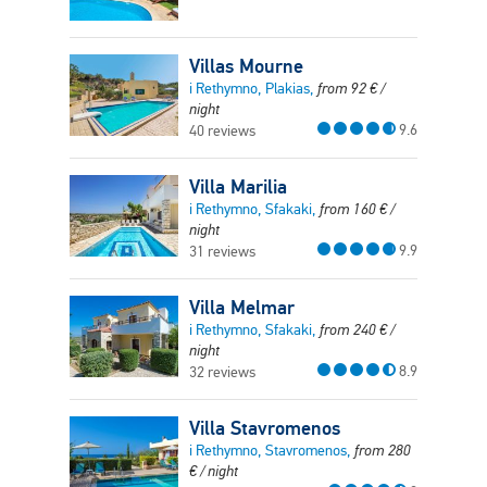
Villas Mourne
i Rethymno, Plakias,
from
92
€
/
night
9.6
40 reviews
Villa Marilia
i Rethymno, Sfakaki,
from
160
€
/
night
9.9
31 reviews
Villa Melmar
i Rethymno, Sfakaki,
from
240
€
/
night
8.9
32 reviews
Villa Stavromenos
i Rethymno, Stavromenos,
from
280
€
/ night