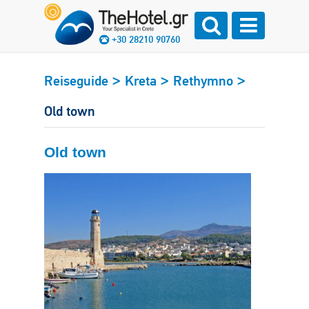
+30 28210 90760
>
>
>
Reiseguide
Kreta
Rethymno
Old town
Old town