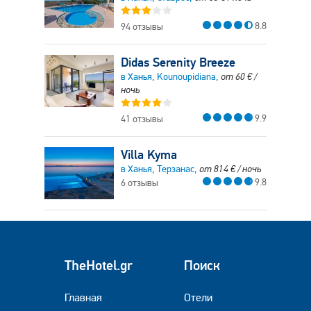
8.8
94 отзывы
Didas Serenity Breeze
в Ханья, Kounoupidiana,
от
60
€
/
ночь
9.9
41 отзывы
Villa Kyma
в Ханья, Терзанас,
от
814
€
/ ночь
9.8
6 отзывы
TheHotel.gr
Поиск
Главная
Отели