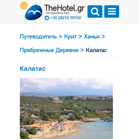
+30 28210 90760
>
>
>
Путеводитель
Крит
Ханьи
>
Прибрежные Деревни
Калатас
Калатас