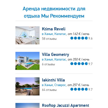
Аренда недвижимости для
отдыха Мы Рекоммендуем
Ktima Reveli
в Ханья, Калатас,
от
162
€
/ ночь
9.6
58 отзывы
Villa Geometry
в Ханья, Калатас,
от
350
€
/ ночь
9.7
6 отзывы
Iakinthi Villa
в Ханья, Ставрос,
от
257
€
/ ночь
9.7
64 отзывы
Rooftop Jacuzzi Apartment