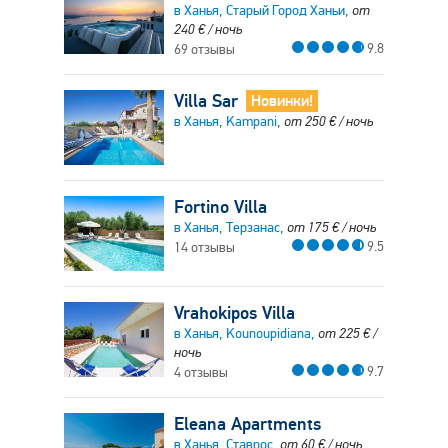
в Ханья, Старый Город Ханьи,
от
240
€
/ ночь
9.8
69 отзывы
Villa Sar
Новинки!
в Ханья, Kampani,
от
250
€
/ ночь
Fortino Villa
в Ханья, Терзанас,
от
175
€
/ ночь
9.5
14 отзывы
Vrahokipos Villa
в Ханья, Kounoupidiana,
от
225
€
/
ночь
9.7
4 отзывы
Eleana Apartments
в Ханья, Ставрос,
от
60
€
/ ночь