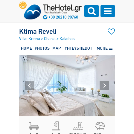
+30 28210 90760
Ktima Reveli
Villat Kreeta
>
Chania
>
Kalathas
HOME
PHOTOS
MAP
YHTEYSTIEDOT
MORE