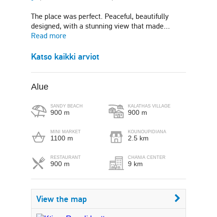
The place was perfect. Peaceful, beautifully
designed, with a stunning view that made…
Read more
Katso kaikki arviot
Alue
SANDY BEACH
KALATHAS VILLAGE
900 m
900 m
MINI MARKET
KOUNOUPIDIANA
1100 m
2.5 km
RESTAURANT
CHANIA CENTER
900 m
9 km
View the map