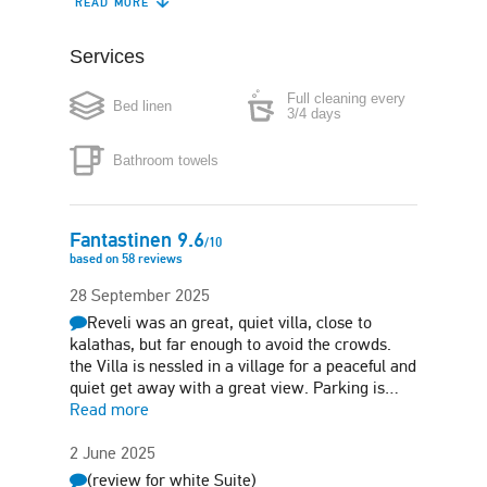
READ MORE
Kitchenette
Refrigerator
Services
Coffee maker
Boiler
Full cleaning every
Bed linen
Microwave
Iron
3/4 days
Bathroom towels
Hair-dryer
Safe box
Free parking
Garden
Fantastinen
9.6
/
10
based on
58
reviews
Sun terrace
Barbecue
28 September 2025
Reveli was an great, quiet villa, close to
Pet friendly (on
request)
kalathas, but far enough to avoid the crowds.
the Villa is nessled in a village for a peaceful and
quiet get away with a great view. Parking is…
Read more
2 June 2025
(review for white Suite)