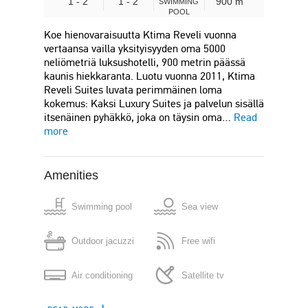
1 - 2
1 - 2
900 m
SWIMMING
POOL
Koe hienovaraisuutta Ktima Reveli vuonna
vertaansa vailla yksityisyyden oma 5000
neliömetriä luksushotelli, 900 metrin päässä
kaunis hiekkaranta. Luotu vuonna 2011, Ktima
Reveli Suites luvata perimmäinen loma
kokemus: Kaksi Luxury Suites ja palvelun sisällä
itsenäinen pyhäkkö, joka on täysin oma…
Read
more
Amenities
Swimming pool
Sea view
Outdoor jacuzzi
Free wifi
Air conditioning
Satellite tv