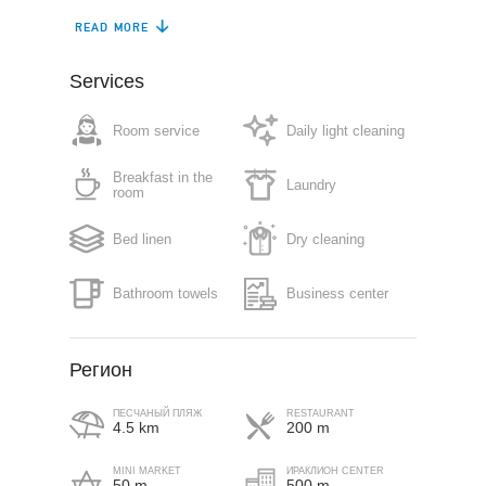
READ MORE
Air conditioning
Gym
Restaurant (à la
Services
Safe box
carte)
Room service
Daily light cleaning
Free parking in plot
Sun terrace
Breakfast in the
Laundry
Roof garden
Lift
room
Pet friendly (on
Bed linen
Dry cleaning
Fitness centre
request)
Bathroom towels
Business center
Регион
ПЕСЧАНЫЙ ПЛЯЖ
RESTAURANT
4.5 km
200 m
MINI MARKET
ИРАКЛИОН CENTER
50 m
500 m