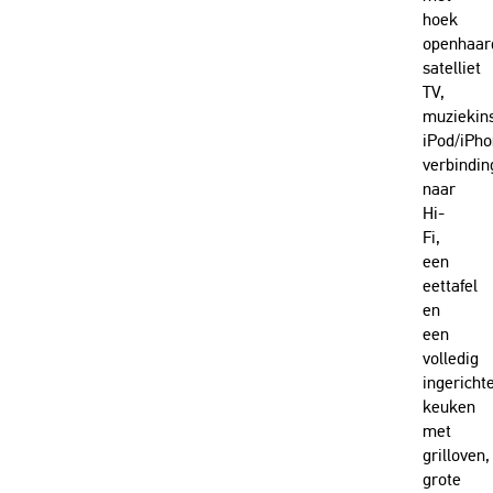
hoek
openhaar
satelliet
TV,
muziekins
iPod/iPh
verbindin
naar
Hi-
Fi,
een
eettafel
en
een
volledig
ingericht
keuken
met
grilloven,
grote