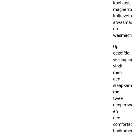
koelkast,
magnetro
koffiezet
afwasmac
en
wasmachi
Op
dezelfde
verdiepin
vindt
men
een
slaapkam
met
twee
eenperso
en
een
comforta
badkame