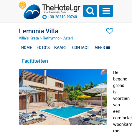
+30 28210 90760
Lemonia Villa
Villa's Kreta
>
Rethymno
>
Asteri
HOME
FOTO'S
KAART
CONTACT
MEER
Faciliteiten
De
begane
grond
is
voorzien
van
een
comforta
woonkam
met