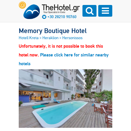
+30 28210 90760
Memory Boutique Hotel
Hotell Kreta
>
Heraklion
>
Hersonissos
Unfortunately, it is not possible to book this
hotel now.
Please click here for similar nearby
hotels