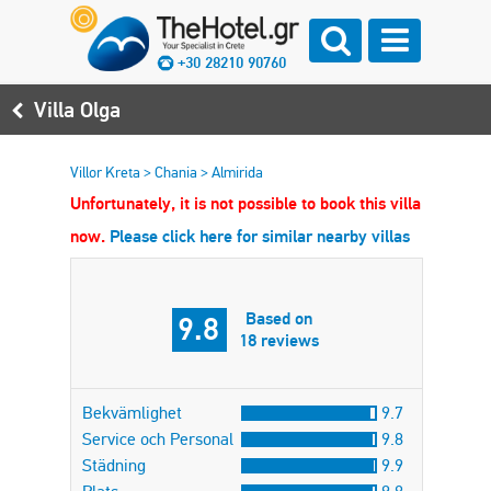
+30 28210 90760
Villa Olga
Villor Kreta
>
Chania
>
Almirida
Unfortunately, it is not possible to book this villa
now.
Please click here for similar nearby villas
Based on
9.8
18 reviews
Bekvämlighet
9.7
Service och Personal
9.8
Städning
9.9