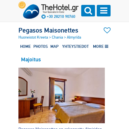
+30 28210 90760
Pegasos Maisonettes
Huoneistot Kreeta
>
Chania
>
Almyrída
HOME
PHOTOS
MAP
YHTEYSTIEDOT
MORE
Majoitus
Pegasos Maisonettes on rakennettu Almiridan