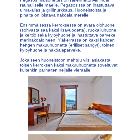
rauhalliselle mäelle. Pegasosissa on ihastuttava
uima-allas ja grillinurkkaus. Huoneistoista ja
pihalta on loistava näköala merelle.
Ensimmäisessä kerroksessa on avara olohuone
(sohvasta saa kaksi lisävuodetta), ruokailuhuone
ja keittiö sekä kylpyhuone ja ihastuttava parveke
merinäköaloineen. Yläkerrassa on kaksi kahden
hengen makuuhuonetta (erilliset sängyt), toinen
kylpyhuone ja näköalaparveke.
Jokaiseen huoneistoon mahtuu viisi asiakasta;
toisen kerroksen kaksi makuuhuonetta soveltuvat
kuitenkin parhaiten neljälle vieraalle.