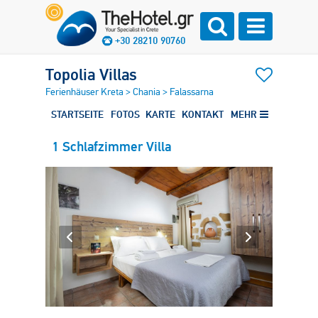
+30 28210 90760
Topolia Villas
Ferienhäuser Kreta
>
Chania
>
Falassarna
STARTSEITE
FOTOS
KARTE
KONTAKT
MEHR
1 Schlafzimmer Villa