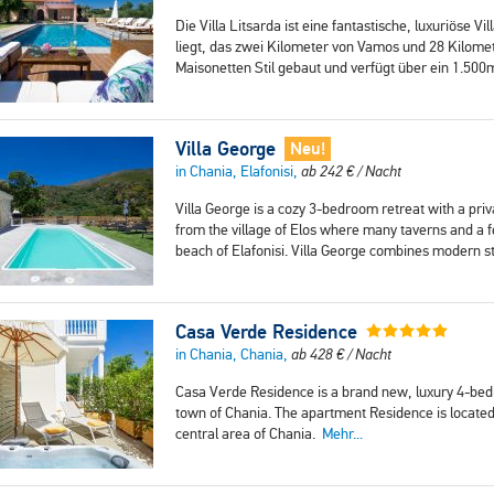
Die Villa Litsarda ist eine fantastische, luxuriöse V
liegt, das zwei Kilometer von Vamos und 28 Kilomete
Maisonetten Stil gebaut und verfügt über ein 1.50
Villa George
Neu!
in Chania, Elafonisi,
ab
242
€
/ Nacht
Villa George is a cozy 3-bedroom retreat with a priv
from the village of Elos where many taverns and a
beach of Elafonisi. Villa George combines modern s
Casa Verde Residence
in Chania, Chania,
ab
428
€
/ Nacht
Casa Verde Residence is a brand new, luxury 4-bedr
town of Chania. The apartment Residence is located 
central area of Chania.
Mehr...