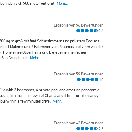
e befinden sich 500 meter entfernt.
Mehr...
Ergebnis von 56 Bewertungen
9.6
n 300 sq m groß mit fünf Schlafzimmern und privatem Pool mit
tendorf Maleme und 9 Kilometer von Platanias und 9 km von der
der Höhe eines Olivenhains und bietet einen herrlichen
roßen Grundstück.
Mehr...
Ergebnis von 59 Bewertungen
10
 Villa with 3 bedrooms, a private pool and amazing panoramic
bout 5 km from the town of Chania and 8 km from the sandy
ble within a few minutes drive.
Mehr...
Ergebnis von 42 Bewertungen
9.3