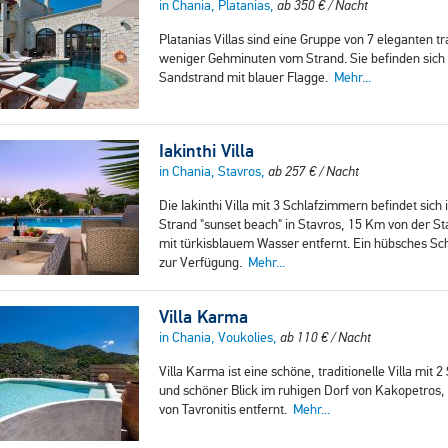
in Chania, Platanias,
ab
350
€
/ Nacht
Platanias Villas sind eine Gruppe von 7 eleganten tr
weniger Gehminuten vom Strand. Sie befinden sich 
Sandstrand mit blauer Flagge.
Mehr...
Iakinthi Villa
in Chania, Stavros,
ab
257
€
/ Nacht
Die Iakinthi Villa mit 3 Schlafzimmern befindet sich
Strand "sunset beach" in Stavros, 15 Km von der 
mit türkisblauem Wasser entfernt. Ein hübsches S
zur Verfügung.
Mehr...
Villa Karma
in Chania, Voukolies,
ab
110
€
/ Nacht
Villa Karma ist eine schöne, traditionelle Villa mi
und schöner Blick im ruhigen Dorf von Kakopetros,
von Tavronitis entfernt.
Mehr...