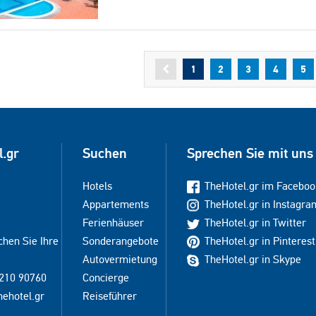
1
2
3
4
5
l.gr
Suchen
Sprechen Sie mit uns
Hotels
TheHotel.gr im Faceboo
Appartements
TheHotel.gr in Instagra
Ferienhäuser
TheHotel.gr in Twitter
chen Sie Ihre
Sonderangebote
TheHotel.gr in Pinterest
Autovermietung
TheHotel.gr in Skype
210 90760
Concierge
hehotel.gr
Reiseführer