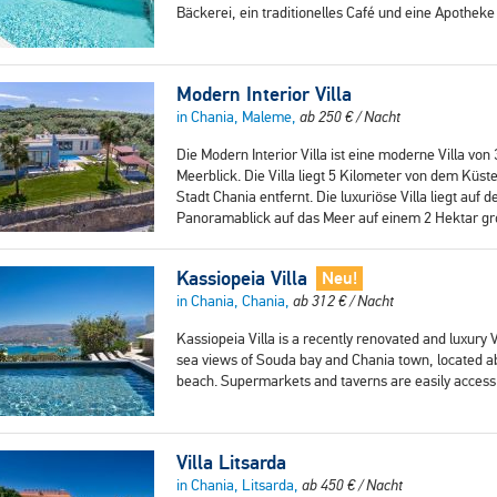
Bäckerei, ein traditionelles Café und eine Apothek
Modern Interior Villa
in Chania, Maleme,
ab
250
€
/ Nacht
Die Modern Interior Villa ist eine moderne Villa vo
Meerblick. Die Villa liegt 5 Kilometer von dem Küs
Stadt Chania entfernt. Die luxuriöse Villa liegt auf 
Panoramablick auf das Meer auf einem 2 Hektar g
Kassiopeia Villa
Neu!
in Chania, Chania,
ab
312
€
/ Nacht
Kassiopeia Villa is a recently renovated and luxury
sea views of Souda bay and Chania town, located a
beach. Supermarkets and taverns are easily accessi
Villa Litsarda
in Chania, Litsarda,
ab
450
€
/ Nacht