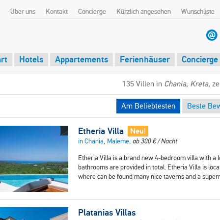
Über uns
Kontakt
Concierge
Kürzlich angesehen
Wunschliste
rt
Hotels
Appartements
Ferienhäuser
Concierge
135 Villen in
Chania, Kreta
, z
Am Beliebtesten
Beste Be
Etheria Villa
Neu!
in Chania, Maleme,
ab
300
€
/ Nacht
Etheria Villa is a brand new 4-bedroom villa with a
bathrooms are provided in total. Etheria Villa is l
where can be found many nice taverns and a super
Platanias Villas