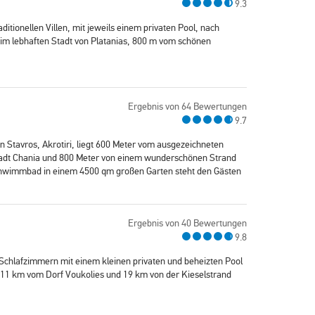
9.3
aditionellen Villen, mit jeweils einem privaten Pool, nach
im lebhaften Stadt von Platanias, 800 m vom schönen
Ergebnis von 64 Bewertungen
9.7
 in Stavros, Akrotiri, liegt 600 Meter vom ausgezeichneten
Stadt Chania und 800 Meter von einem wunderschönen Strand
chwimmbad in einem 4500 qm großen Garten steht den Gästen
Ergebnis von 40 Bewertungen
9.8
t 2 Schlafzimmern mit einem kleinen privaten und beheizten Pool
 11 km vom Dorf Voukolies und 19 km von der Kieselstrand