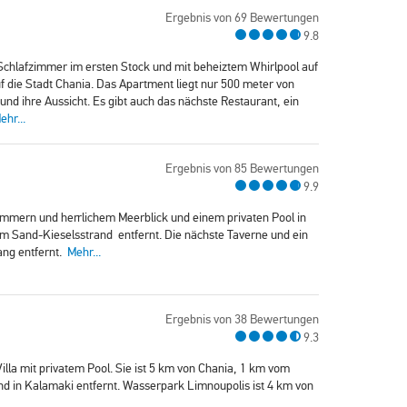
Ergebnis von 69 Bewertungen
9.8
 Schlafzimmer im ersten Stock und mit beheiztem Whirlpool auf
die Stadt Chania. Das Apartment liegt nur 500 meter von
und ihre Aussicht. Es gibt auch das nächste Restaurant, ein
ehr...
Ergebnis von 85 Bewertungen
9.9
fzimmern und herrlichem Meerblick und einem privaten Pool in
om Sand-Kieselsstrand entfernt. Die nächste Taverne und ein
ang entfernt.
Mehr...
Ergebnis von 38 Bewertungen
9.3
illa mit privatem Pool. Sie ist 5 km von Chania, 1 km vom
nd in Kalamaki entfernt. Wasserpark Limnoupolis ist 4 km von