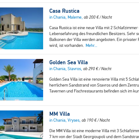
Casa Rustica
in Chania, Maleme,
ab
200
€
/ Nacht
Casa Rustica ist eine neue Villa mit 2 Schlafzimmer
Lebensefahrung des freundlichen Besitzers. Sehr 
Balkonen der Villa werden angeboten. Ein privater 
wird, ist vorhanden.
Mehr...
Golden Sea Villa
in Chania, Stavros,
ab
290
€
/ Nacht
Golden Sea Villa ist eine renovierte Villa mit 5 S
herrlichem Sandstrand von Stavros und dem Zentrum
Tavernen und Fischrestaurants befinden sich im ku
MM Villa
in Chania, Vryses,
ab
190
€
/ Nacht
Die MM Villa ist eine moderne Villa mit 3 Schlafzim
7 km von der Stadt Georgioupoli und dem Sandstran