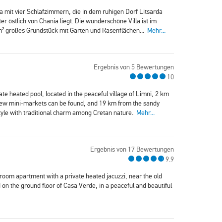
illa mit vier Schlafzimmern, die in dem ruhigen Dorf Litsarda
r östlich von Chania liegt. Die wunderschöne Villa ist im
0m² großes Grundstück mit Garten und Rasenflächen...
Mehr...
Ergebnis von 5 Bewertungen
10
ate heated pool, located in the peaceful village of Limni, 2 km
 few mini-markets can be found, and 19 km from the sandy
tyle with traditional charm among Cretan nature.
Mehr...
Ergebnis von 17 Bewertungen
9.9
oom apartment with a private heated jacuzzi, near the old
on the ground floor of Casa Verde, in a peaceful and beautiful