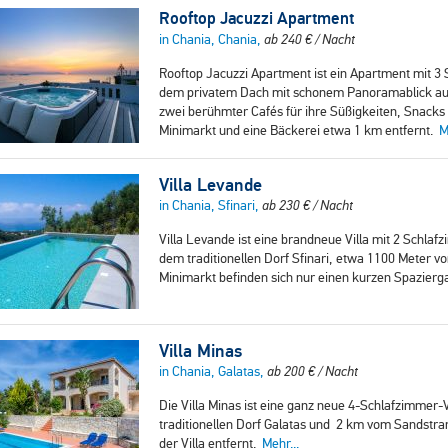
Rooftop Jacuzzi Apartment
in Chania, Chania,
ab
240
€
/ Nacht
Rooftop Jacuzzi Apartment ist ein Apartment mit 3
dem privatem Dach mit schonem Panoramablick auf 
zwei berühmter Cafés für ihre Süßigkeiten, Snacks 
Minimarkt und eine Bäckerei etwa 1 km entfernt.
M
Villa Levande
in Chania, Sfinari,
ab
230
€
/ Nacht
Villa Levande ist eine brandneue Villa mit 2 Schla
dem traditionellen Dorf Sfinari, etwa 1100 Meter v
Minimarkt befinden sich nur einen kurzen Spazierg
Villa Minas
in Chania, Galatas,
ab
200
€
/ Nacht
Die Villa Minas ist eine ganz neue 4-Schlafzimmer-V
traditionellen Dorf Galatas und 2 km vom Sandstra
der Villa entfernt.
Mehr...