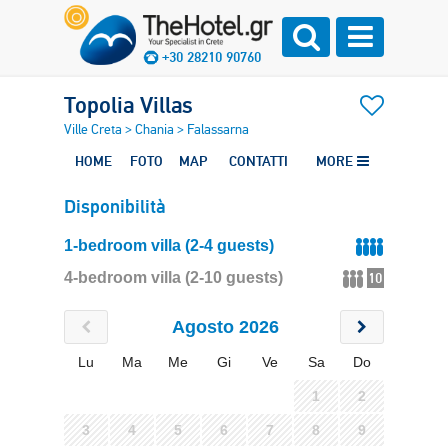
+30 28210 90760
Topolia Villas
Ville Creta
>
Chania
>
Falassarna
HOME
FOTO
MAP
CONTATTI
MORE
Disponibilità
1-bedroom villa (2-4 guests)
4-bedroom villa (2-10 guests)
10
Agosto 2026
Lu
Ma
Me
Gi
Ve
Sa
Do
1
2
3
4
5
6
7
8
9