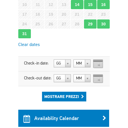
10
11
12
13
14
15
16
17
18
19
20
21
22
23
24
25
26
27
28
29
30
31
Clear dates
Check-in date:
GG
MM
Check-out date:
GG
MM
MOSTRARE PREZZI
Availability Calendar