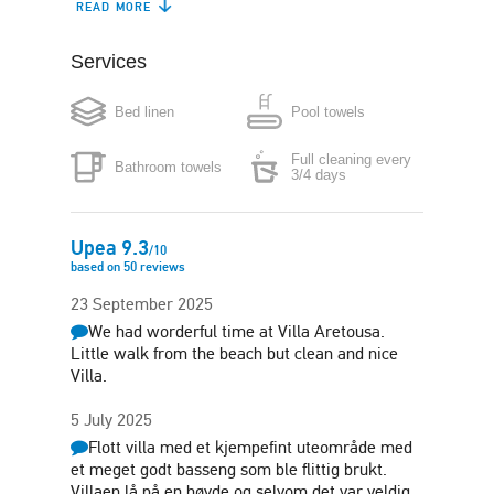
READ MORE
Refrigerator
Dishwasher
Services
Coffee maker
Boiler
Bed linen
Pool towels
Microwave
Washing machine
Full cleaning every
Bathroom towels
Iron
Hair-dryer
3/4 days
Safe box
Free parking in plot
Upea
9.3
/
10
based on
50
reviews
Sun terrace
Barbecue
23 September 2025
We had worderful time at Villa Aretousa.
Nearby water sports
Little walk from the beach but clean and nice
Villa.
5 July 2025
Flott villa med et kjempefint uteområde med
et meget godt basseng som ble flittig brukt.
Villaen lå på en høyde og selvom det var veldig