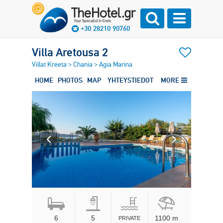
+30 28210 90760
Villa Aretousa 2
Villat Kreeta
>
Chania
>
Agia Marina
HOME
PHOTOS
MAP
YHTEYSTIEDOT
MORE
6
5
1100 m
PRIVATE