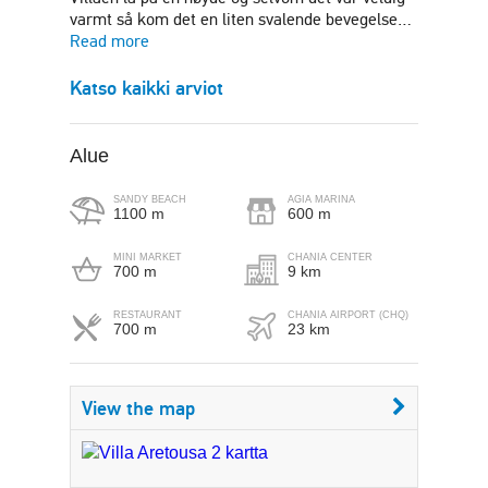
varmt så kom det en liten svalende bevegelse…
Read more
Katso kaikki arviot
Alue
SANDY BEACH
AGIA MARINA
1100 m
600 m
MINI MARKET
CHANIA CENTER
700 m
9 km
RESTAURANT
CHANIA AIRPORT (CHQ)
700 m
23 km
View the map