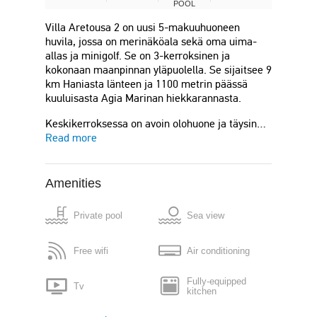
POOL
Villa Aretousa 2 on uusi 5-makuuhuoneen
huvila, jossa on merinäköala sekä oma uima-
allas ja minigolf. Se on 3-kerroksinen ja
kokonaan maanpinnan yläpuolella. Se sijaitsee 9
km Haniasta länteen ja 1100 metrin päässä
kuuluisasta Agia Marinan hiekkarannasta.
Keskikerroksessa on avoin olohuone ja täysin…
Read more
Amenities
Private pool
Sea view
Free wifi
Air conditioning
Fully-equipped
Tv
kitchen