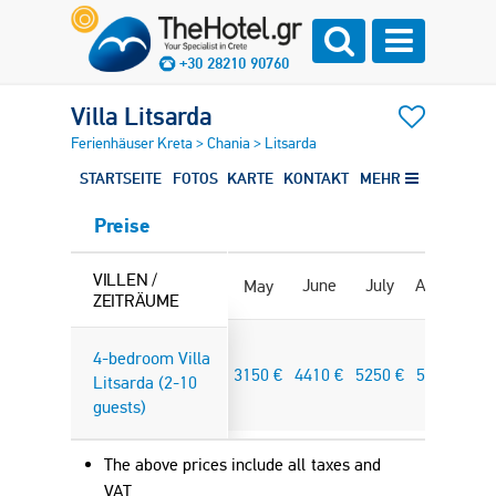
+30 28210 90760
Villa Litsarda
Ferienhäuser Kreta
>
Chania
>
Litsarda
STARTSEITE
FOTOS
KARTE
KONTAKT
MEHR
Preise
VILLEN /
June
July
August
Se
May
ZEITRÄUME
4-bedroom Villa
3150
€
4410
€
5250
€
5250
€
Litsarda (2-10
guests)
The above prices include all taxes and
VAT.