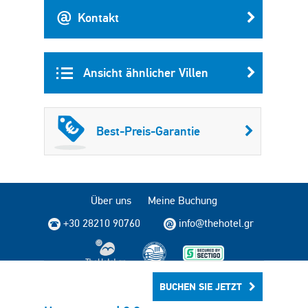
Kontakt
Ansicht ähnlicher Villen
Best-Preis-Garantie
Über uns
Meine Buchung
+30 28210 90760
info@thehotel.gr
BUCHEN SIE JETZT
Copyright © 2004 - 2026 TheHotel.gr Alle Rechte vorbehalten.