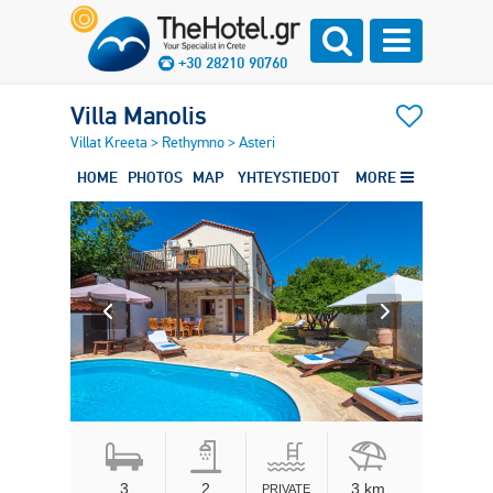
+30 28210 90760
Villa Manolis
Villat Kreeta
>
Rethymno
>
Asteri
HOME
PHOTOS
MAP
YHTEYSTIEDOT
MORE
3
2
3 km
PRIVATE