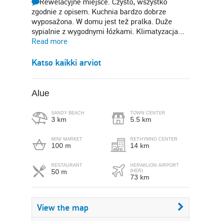
Rewelacyjne miejsce. Czysto, wszystko
zgodnie z opisem. Kuchnia bardzo dobrze
wyposażona. W domu jest też pralka. Duże
sypialnie z wygodnymi łózkami. Klimatyzacja…
Read more
Katso kaikki arviot
Alue
SANDY BEACH
TOWN CENTER
3 km
5.5 km
MINI MARKET
RETHYMNO CENTER
100 m
14 km
RESTAURANT
HERAKLION AIRPORT
50 m
(HER)
73 km
View the map