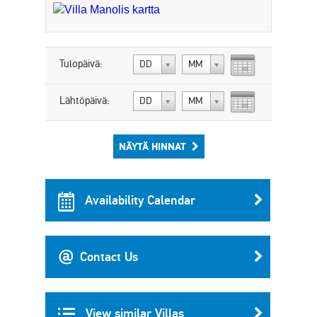
Tulopäivä:
DD
MM
Lähtöpäivä:
DD
MM
NÄYTÄ HINNAT
Availability Calendar
Contact Us
View similar Villas