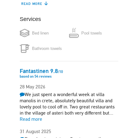
READ MORE
Dishwasher
Coffee maker
Services
Boiler
Microwave
Bed linen
Pool towels
Washing machine
Free parking
Bathroom towels
Sun terrace
Barbecue
Fantastinen
9.8
/
10
based on
54
reviews
28 May 2026
We just spent a wonderful week at villa
manolis in crete, absolutely beautiful villa and
lovely pool to cool off in. Two great restaurants
in the village of asteri both very different but…
Read more
31 August 2025