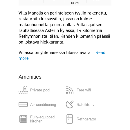
POOL
Villa Manolis on perinteiseen tyyliin rakenettu,
restauroitu luksusvilla, jossa on kolme
makuuhuonetta ja uima-allas. Villa sijaitsee
rauhallisessa Asterin kylässä, 14 kilometriä
Rethymnonista itään. Kahden kilometrin päässä
on loistava hiekkaranta.
Villassa on yhtenäisessä tilassa avara…
Read
more
Amenities
Private pool
Free wifi
Air conditioning
Satellite tv
Fully-equipped
Refrigerator
kitchen