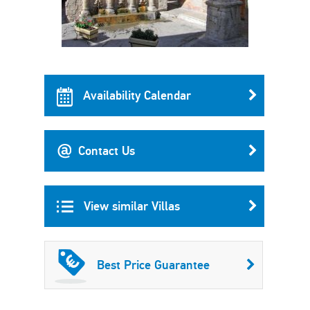
Availability Calendar
Contact Us
View similar Villas
Best Price Guarantee