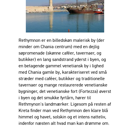
Rethymnon er en billedskøn malerisk by (der
minder om Chania centrum) med en dejlig
søpromenade (skønne caféer, tavernaer, og
butikker) en lang sandstrand yderst i byen, og
en betagende gammel venetiansk by i lighed
med Chania gamle by, karakteriseret ved små
stræder med caféer, butikker og traditionelle
tavernaer og mange restaurerede venetianske
bygninger, det venetianske fort (Fortezza) øverst
i byen og det smukke fyrtårn, hører til
Rethmynon's landmærker. Ligesom på resten af
Kreta finder man ved Rethymnon den klare blå
himmel og havet, solskin og et intens natteliv,
indenfor næsten alt hvad man kan drømme om.