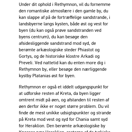
Under dit ophold i Rethymnon, vil du fornemme
den romantiske atmosfære i den gamle by, du
kan slappe af på de fortræffelige sandstrande, i
landsbyerne langs kysten, både øst og vest for
byen (du kan også prøve sandstranden ved
byens centrum), du kan besøge den
afsidesliggende sandstrand mod syd, de
berømte arkæologiske steder Phiastot og
Gortys, og de historiske klostre Arkadi og
Preveli. Ved nattetid kan du enten more dig i
Rethymnon by, eller besøge den nærliggende
kystby Platanias øst for byen.
Rethymnon er også et iddelt udgangspunkt for
at udforske resten af Kreta, da byen ligger
omtrent midt på øen, og afstanden til resten af
øen derfor ikke er noget større problem. Du vil
finde de mest unikke udsigtspunkter og strande
på Kreta mod vest og syd for Chania samt syd
for Heraklion. Den berømte arkæologiske by