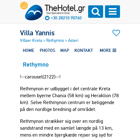
+30 28210 90760
Villa Yannis
Villaer Kreta
>
Rethymno
>
Asteri
HOME
PHOTOS
MAP
KONTAKT
MORE
Rethymno
!--carousel(2122)--!
Rethmynon er udbygget i det centrale Kreta
mellem byerne Chania (58 km) og Heraklion (78
km). Selve Rethmynon centrum er beliggende
på den nordlige bredning af området.
Rethmynon strækker sig over en nordlig
sandstrand med en samlet længde på 13 km,
mens en mindre bjergkæde rejser sig syd for