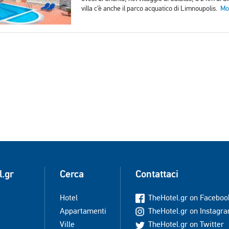
villa c’è anche il parco acquatico di Limnoupolis.
Mor
l.gr
Cerca
Contattaci
Hotel
TheHotel.gr on Faceboo
Appartamenti
TheHotel.gr on Instagr
Ville
TheHotel.gr on Twitter