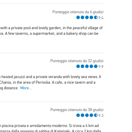
Punteggio ottenuto da 6 giudizi
9.4
 with a private pool and lovely garden, in the peaceful village of
ia. A few taverns, a supermarket, and a bakery shop can be
Punteggio ottenuto da 32 giudizi
9.9
 heated jacuzzi and a private veranda with lovely sea views. It
hania, in the area of Perivolia. A cafe, a nice tavern and a
ing distance.
More...
Punteggio ottenuto da 38 giudizi
9.3
con piscina privata e arredamento moderno. Si trova a 4 km ad
distanza dalla spiaggia di sabbia di Kalamaki. A circa 2 km dalla