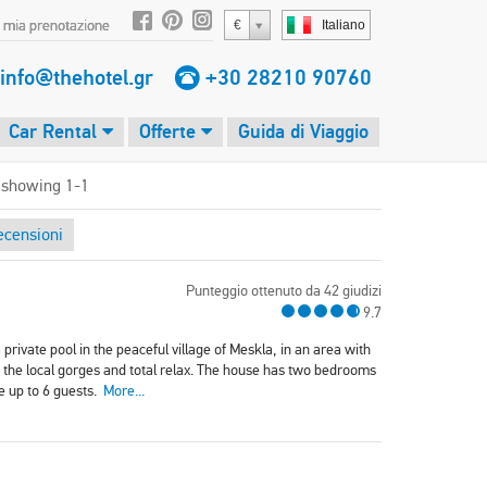
 mia prenotazione
€
Italiano
info@thehotel.gr
+30 28210 90760
Car Rental
Offerte
Guida di Viaggio
 showing 1-1
ecensioni
Punteggio ottenuto da 42 giudizi
9.7
private pool in the peaceful village of Meskla, in an area with
 in the local gorges and total relax. The house has two bedrooms
 up to 6 guests.
More...