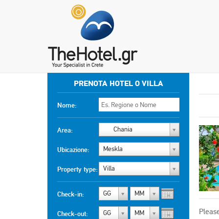
PRENOTA HOTEL O VILLA
Nome:
Chania
Area:
Meskla
Ubicazione:
Villa
Property type:
GG
MM
Check-in:
Please
GG
MM
Check-out: