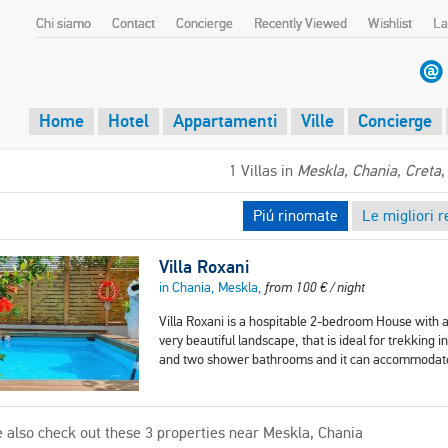
Chi siamo
Contact
Concierge
Recently Viewed
Wishlist
La
Home
Hotel
Appartamenti
Ville
Concierge
1 Villas in
Meskla, Chania, Creta
,
Piú rinomate
Le migliori r
Villa Roxani
in Chania, Meskla,
from
100
€
/ night
Villa Roxani is a hospitable 2-bedroom House with a 
very beautiful landscape, that is ideal for trekking
and two shower bathrooms and it can accommodate
 also check out these 3 properties near Meskla, Chania