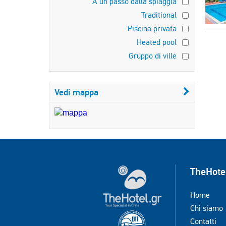
A un passo dalla spiaggia
Traditional
Piscina privata
Heated pool
Gruppo di ville
Vedi mappa
TheHote
Home
Chi siamo
Contatti