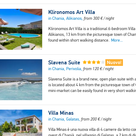
Klironomos Art Villa
in Chania, Alikianos,
from
300
€
/ night
Klironomos Art Villa is a traditional 6-bedroom Villa
Alikianos, 13 km from the picturesque town of Chan
found within short walking distance.
More...
Slavena Suite
Nuovo!
in Chania, Perivolia,
from
120
€
/ night
Slavena Suite is a brand new, open plan suite with a
is located about 4 km from the picturesque town of C
mini-market can be easily found in very short walk
Villa Minas
in Chania, Galatas,
from
200
€
/ night
Villa Minas è una nuova villa di 4 camere da letto 
ovest di Chanià, nel villaggio di Galatas, a 2 km di 