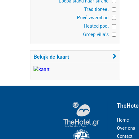
Loopafstand naar strand
Traditioneel
Privé zwembad
Heated pool
Groep villa's
Bekijk de kaart
TheHote
Home
Over ons
Contact