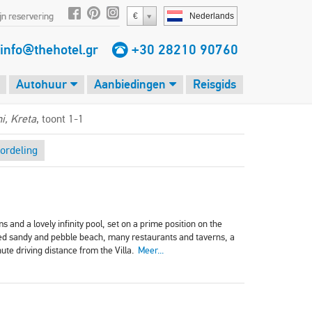
jn reservering
€
Nederlands
info@thehotel.gr
+30 28210 90760
Autohuur
Aanbiedingen
Reisgids
hi, Kreta
, toont 1-1
ordeling
s and a lovely infinity pool, set on a prime position on the
ixed sandy and pebble beach, many restaurants and taverns, a
ute driving distance from the Villa.
Meer...