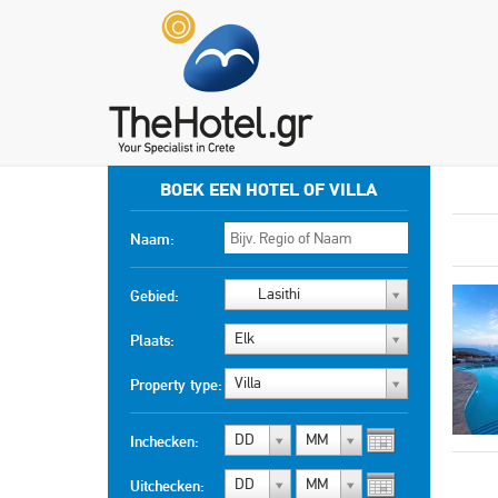
BOEK EEN HOTEL OF VILLA
Naam:
Lasithi
Gebied:
Elk
Plaats:
Villa
Property type:
DD
MM
Inchecken:
DD
MM
Uitchecken: