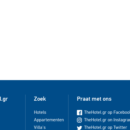
l.gr
Zoek
Praat met ons
Hotels
TheHotel.gr op Faceboo
Appartementen
TheHotel.gr on Instagr
Villa's
TheHotel.gr op Twitter