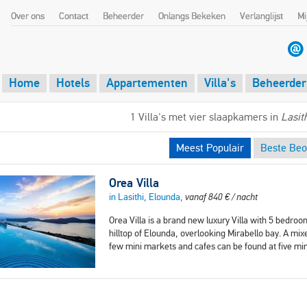
Over ons
Contact
Beheerder
Onlangs Bekeken
Verlanglijst
Mi
Home
Hotels
Appartementen
Villa's
Beheerder
1 Villa's met vier slaapkamers in
Lasit
Meest Populair
Beste Beo
Orea Villa
in Lasithi, Elounda,
vanaf
840
€
/ nacht
Orea Villa is a brand new luxury Villa with 5 bedroom
hilltop of Elounda, overlooking Mirabello bay. A m
few mini markets and cafes can be found at five min