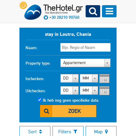
+30 28210 90760
stay in Loutro, Chania
Naam:
Appartement
Property type:
DD
MM
Inchecken:
DD
MM
Uitchecken:
Ik heb nog geen specifieke data
ZOEK
Sort
Filters
Map